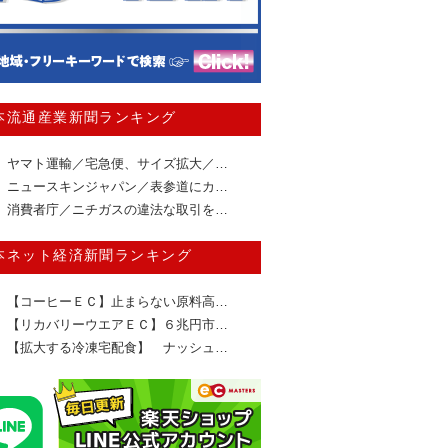
本流通産業新聞ランキング
ヤマト運輸／宅急便、サイズ拡大／…
ニュースキンジャパン／表参道にカ…
消費者庁／ニチガスの違法な取引を…
本ネット経済新聞ランキング
【コーヒーＥＣ】止まらない原料高…
【リカバリーウエアＥＣ】６兆円市…
【拡大する冷凍宅配食】 ナッシュ…