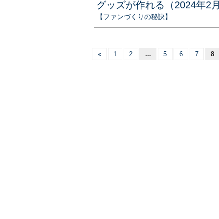
グッズが作れる（2024年2
【ファンづくりの秘訣】
«
1
2
...
5
6
7
8