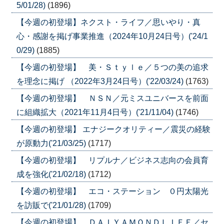
5/01/28)
(1896)
【今週の初登場】ネクスト・ライフ／思いやり・真
心・感謝を掲げ事業推進（2024年10月24日号）('24/1
0/29)
(1885)
【今週の初登場】 美・Ｓｔｙｌｅ／５つの美の追求
を理念に掲げ （2022年3月24日号）('22/03/24)
(1763)
【今週の初登場】 ＮＳＮ／元ミスユニバースを前面
に組織拡大（2021年11月4日号）('21/11/04)
(1746)
【今週の初登場】 エナジークオリティー／震災の経験
が原動力('21/03/25)
(1717)
【今週の初登場】 リプルナ／ビジネス志向の会員育
成を強化('21/02/18)
(1712)
【今週の初登場】 エコ・ステーション ０円太陽光
を訪販で('21/01/28)
(1709)
【今週の初登場】 ＤＡＩＹＡＭＯＮＤＬＩＦＥ／セ