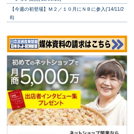
【今週の初登場】Ｍ２／１０月にＮＢに参入('14/11/2
8)