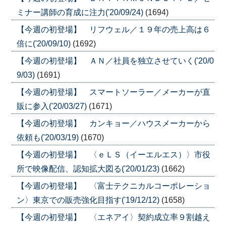
ミナー講師の育成に注力('20/09/24)
(1694)
【今週の初登場】 リフウェル／１９年の売上高は６
倍に('20/09/10)
(1692)
【今週の初登場】 ＡＮ／社員を独立させていく('20/0
9/03)
(1691)
【今週の初登場】 スマートソーラー／メーカーが直
販に参入('20/03/27)
(1671)
【今週の初登場】 カンキョー／ハウスメーカーから
依頼も('20/03/19)
(1670)
【今週の初登場】 〈ｅＬＳ（イーエルエス）〉市役
所で映像配信、認知拡大図る('20/01/23)
(1662)
【今週の初登場】 〈富士テクニカルコーポレーショ
ン〉東京での販売強化目指す('19/12/12)
(1658)
【今週の初登場】 〈エネアイ〉契約成立率９割越え