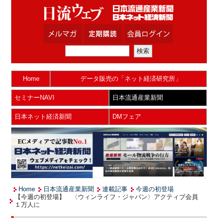
Home
データ販売の「ネット経済研究所」
セミナーNAVI
日本流通産業新聞
日本ネット経済新聞
DMフェア
Home
日本流通産業新聞
連載記事
今週の初登場
【今週の初登場】 〈ウィンライフ・ジャパン〉アクティブ会員
１万人に