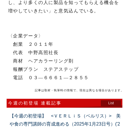
し、より多くの人に製品を知ってもらえる機会を
増やしていきたい」と意気込んでいる。
〈企業データ〉
創業 ２０１１年
代表 中野高照社長
商材 ヘアカラーリング剤
報酬プラン ステアステップ
電話 ０３―６６６１―２８５５
記事は取材・執筆時の情報で、現在は異なる場合があります。
今週の初登場 連載記事
List
【今週の初登場】 <ＶＥＲＬｉＳ（ベルリス）> 美
や食の専門講師の育成進める（2025年1月23日号）('2