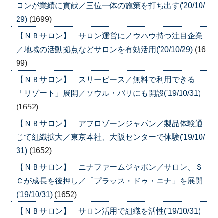
ロンが業績に貢献／三位一体の施策を打ち出す('20/10/
29)
(1699)
【ＮＢサロン】 サロン運営にノウハウ持つ注目企業
／地域の活動拠点などサロンを有効活用('20/10/29)
(16
99)
【ＮＢサロン】 スリーピース／無料で利用できる
「リゾート」展開／ソウル・パリにも開設('19/10/31)
(1652)
【ＮＢサロン】 アフロゾーンジャパン／製品体験通
じて組織拡大／東京本社、大阪センターで体験('19/10/
31)
(1652)
【ＮＢサロン】 ニナファームジャポン／サロン、Ｓ
Ｃが成長を後押し／「プラッス・ドゥ・ニナ」を展開
('19/10/31)
(1652)
【ＮＢサロン】 サロン活用で組織を活性('19/10/31)