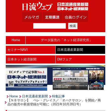
Home
データ販売の「ネット経済研究所」
セミナーNAVI
日本流通産業新聞
日本ネット経済新聞
DMフェア
Home
日本流通産業新聞
特集記事
【ＮＢサロン】 ペレ・グレイス／「オハナサロン」を開始／商
品の販売や新規登録が可能に（2021年10月28日号）