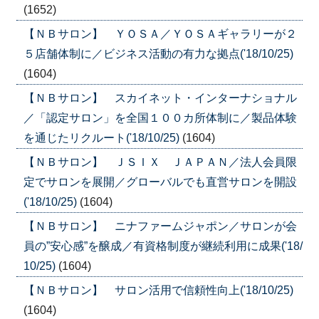
(1652)
【ＮＢサロン】 ＹＯＳＡ／ＹＯＳＡギャラリーが２
５店舗体制に／ビジネス活動の有力な拠点('18/10/25)
(1604)
【ＮＢサロン】 スカイネット・インターナショナル
／「認定サロン」を全国１００カ所体制に／製品体験
を通じたリクルート('18/10/25)
(1604)
【ＮＢサロン】 ＪＳＩＸ ＪＡＰＡＮ／法人会員限
定でサロンを展開／グローバルでも直営サロンを開設
('18/10/25)
(1604)
【ＮＢサロン】 ニナファームジャポン／サロンが会
員の”安心感”を醸成／有資格制度が継続利用に成果('18/
10/25)
(1604)
【ＮＢサロン】 サロン活用で信頼性向上('18/10/25)
(1604)