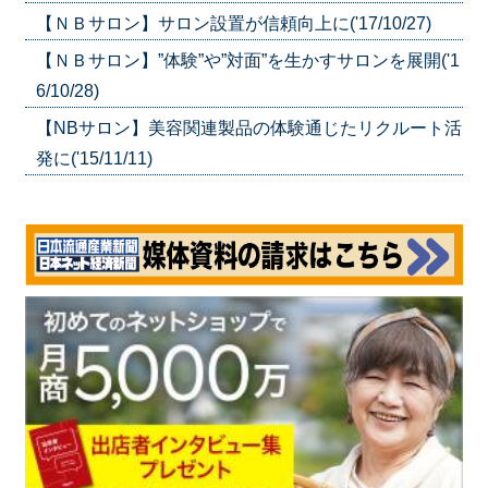
【ＮＢサロン】サロン設置が信頼向上に('17/10/27)
【ＮＢサロン】”体験”や”対面”を生かすサロンを展開('1
6/10/28)
【NBサロン】美容関連製品の体験通じたリクルート活
発に('15/11/11)