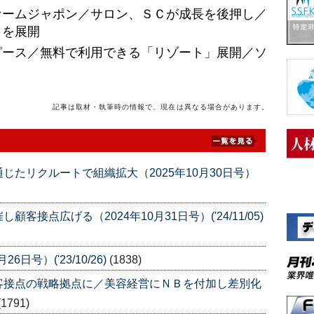
ァームジャポン／サロン、ＳＣが成長を後押し／
」を展開
ピース／無料で利用できる「リゾート」展開／ソ
記事は取材・執筆時の情報で、現在は異なる場合があります。
たリクルートで組織拡大（2025年10月30日号）
接点広げる（2024年10月31日号）('24/11/05)
日号）('23/10/26)
(1838)
客接点の戦略拠点に／美容経営にＮＢを付加し差別化
(1791)