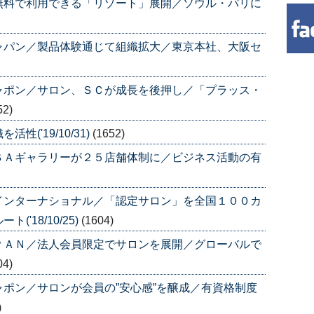
無料で利用できる「リゾート」展開／ソウル・パリに
ャパン／製品体験通じて組織拡大／東京本社、大阪セ
ャポン／サロン、ＳＣが成長を後押し／「プラッス・
52)
('19/10/31)
(1652)
ＳＡギャラリーが２５店舗体制に／ビジネス活動の有
インターナショナル／「認定サロン」を全国１００カ
'18/10/25)
(1604)
ＰＡＮ／法人会員限定でサロンを展開／グローバルで
04)
ポン／サロンが会員の”安心感”を醸成／有資格制度
)