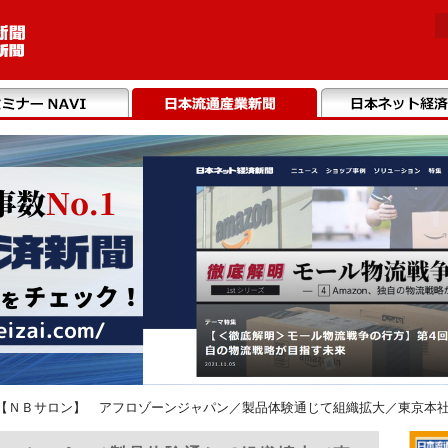
【ＮＢサロン】 アフロゾーンジャパン／製品体験通じて組織拡大／東京本