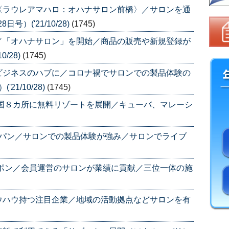
〈ラウレアマハロ：オハナサロン前橋〉／サロンを通
号）('21/10/28)
(1745)
／「オハナサロン」を開始／商品の販売や新規登録が
0/28)
(1745)
ビジネスのハブに／コロナ禍でサロンでの製品体験の
21/10/28)
(1745)
全国８カ所に無料リゾートを展開／キューバ、マレーシ
ャパン／サロンでの製品体験が強み／サロンでライブ
ャポン／会員運営のサロンが業績に貢献／三位一体の施
ウハウ持つ注目企業／地域の活動拠点などサロンを有