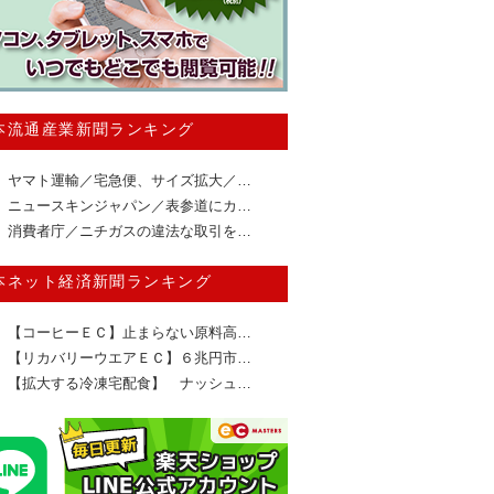
本流通産業新聞ランキング
ヤマト運輸／宅急便、サイズ拡大／…
ニュースキンジャパン／表参道にカ…
消費者庁／ニチガスの違法な取引を…
本ネット経済新聞ランキング
【コーヒーＥＣ】止まらない原料高…
【リカバリーウエアＥＣ】６兆円市…
【拡大する冷凍宅配食】 ナッシュ…