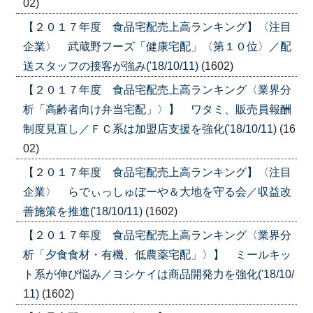
02)
【２０１７年度 食品宅配売上高ランキング】〈注目
企業〉 武蔵野フーズ「健康宅配」〈第１０位〉／配
送スタッフの接客が強み('18/10/11)
(1602)
【２０１７年度 食品宅配売上高ランキング〈業界分
析「高齢者向け弁当宅配」〉】 ワタミ、販売員報酬
制度見直し／ＦＣ系は加盟店支援を強化('18/10/11)
(16
02)
【２０１７年度 食品宅配売上高ランキング】〈注目
企業〉 らでぃっしゅぼーや＆大地を守る会／収益改
善施策を推進('18/10/11)
(1602)
【２０１７年度 食品宅配売上高ランキング〈業界分
析「夕食食材・有機、低農薬宅配」〉】 ミールキッ
ト系が伸び悩み／ヨシケイは商品開発力を強化('18/10/
11)
(1602)