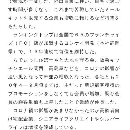
で状況が一変した。外出自粛に伴い、自宅で過ご
す時間が多くなり、これまで苦戦していたミール
キットを販売する企業も増収に転じるなど特需を
もたらした。
ランキングトップは全国で６５のフランチャイ
ズ（ＦＣ）店が加盟するヨシケイ開発（本社静岡
県）で、１３年連続で首位を維持した。
らでぃっしゅぼーやと大地を守る会、阪急キッ
チンエール関西、高島屋なども、コロナの影響が
追い風となって軒並み増収となった。各社とも２
０年４―９月頃までは、主だった新規顧客獲得の
プロモーションをしなくても会員が増加。既存会
員の顧客単価も上昇したことで業績が伸長した。
コロナ禍の影響があまりなかったのが高齢者向
け宅配企業。シニアライフクリエイトやシルバー
ライフは増収を達成している。