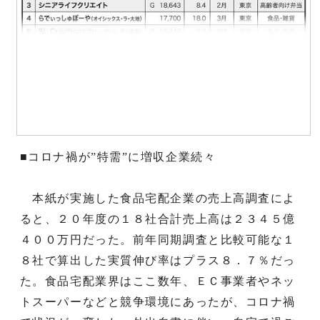
■コロナ禍が”特需”に増収企業続々
本紙が実施した食品宅配企業の売上高調査によ
ると、２０年度の１８社合計売上高は２３４５億
４００万円だった。前年同期調査と比較可能な１
８社で算出した実質伸び率はプラス８．７％だっ
た。食品宅配業界はここ数年、ＥＣ事業者やネッ
トスーパーなどと競争環境にあったが、コロナ禍