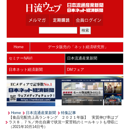
Home
データ販売の「ネット経済研究所」
セミナーNAVI
日本流通産業新聞
日本ネット経済新聞
DMフェア
Home
日本流通産業新聞
特集記事
【食品宅配売上高ランキング ２０２１年版】 実質伸び率はプ
ラス８．７％／外出自粛で状況一変苦戦のミールキットも増収に
（2021年10月14日号）