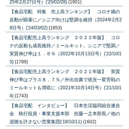
25年2月27日号）('25/02/28)
(1901)
【食品宅配 特集 売上高ランキング】 コロナ禍の
反動が顕著に／シニア向けは堅調を維持（2024年2月2
9日号）('24/03/02)
(1853)
【食品宅配売上高ランキング ２０２２年版】 コロ
ナの反動も成長維持／ミールキット、シニアで堅調／
実質伸び率は１．６％（2022年10月13日号）('22/10/1
3)
(1789)
【食品宅配売上高ランキング ２０２１年版】 実質
伸び率はプラス８．７％／外出自粛で状況一変苦戦の
ミールキットも増収に（2021年10月14日号）('21/10/1
4)
(1743)
【食品宅配 インタビュー】 日本生活協同組合連合
会 執行役員・事業支援本部 佐藤一之本部長／他の
追随を許さない営業集団('18/10/11)
(1602)