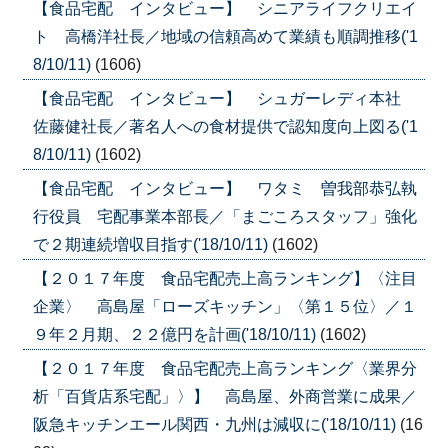
【食品宅配 インタビュー】 シニアライフクリエイ
ト 高橋洋社長／地域の信頼高めて業績も順調推移('1
8/10/11)
(1606)
【食品宅配 インタビュー】 シュガーレディ本社
佐藤健社長／著名人への食材提供で認知度向上図る('1
8/10/11)
(1602)
【食品宅配 インタビュー】 ワタミ 曽我部恭弘執
行役員 宅配事業本部長／「まごころスタッフ」強化
で２期連続増収目指す('18/10/11)
(1602)
【２０１７年度 食品宅配売上高ランキング】〈注目
企業〉 高島屋「ローズキッチン」〈第１５位〉／１
９年２月期、２２億円を計画('18/10/11)
(1602)
【２０１７年度 食品宅配売上高ランキング〈業界分
析「百貨店系宅配」〉】 高島屋、外商営業に成果／
阪急キッチンエール関西・九州は減収に('18/10/11)
(16