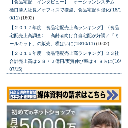
【食品宅配 インタビュー】 オーシャンシステム
樋口勝人社長／オフィスで接点、食品宅配を強化('18/1
0/11)
(1602)
【２０１７年度 食品宅配売上高ランキング】〈食品
宅配売上高調査〉 高齢者向け弁当宅配が好調／「ミ
ールキット」の販売、横ばいに('18/10/11)
(1602)
【２０１５年度 食品宅配売上高ランキング】２３社
合計売上高は２８７２億円/実質伸び率は４.８％に('16/
07/15)