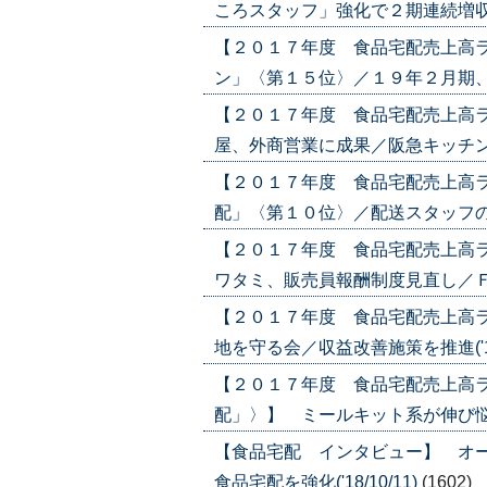
ころスタッフ」強化で２期連続増収目指す
【２０１７年度 食品宅配売上高
ン」〈第１５位〉／１９年２月期、２２億
【２０１７年度 食品宅配売上高
屋、外商営業に成果／阪急キッチンエー
【２０１７年度 食品宅配売上高
配」〈第１０位〉／配送スタッフの接客が
【２０１７年度 食品宅配売上高
ワタミ、販売員報酬制度見直し／ＦＣ系
【２０１７年度 食品宅配売上高
地を守る会／収益改善施策を推進('18/
【２０１７年度 食品宅配売上高
配」〉】 ミールキット系が伸び悩み／
【食品宅配 インタビュー】 オ
食品宅配を強化('18/10/11)
(1602)