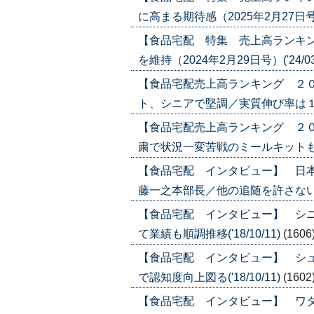
に高まる期待感（2025年2月27日号）('
【食品宅配 特集 売上高ランキ
を維持（2024年2月29日号）('24/03
【食品宅配売上高ランキング ２
ト、シニアで堅調／実質伸び率は１．６％（
【食品宅配売上高ランキング ２
粛で状況一変苦戦のミールキットも増収に（
【食品宅配 インタビュー】 日
藤一之本部長／他の追随を許さない営業集
【食品宅配 インタビュー】 シ
て業績も順調推移('18/10/11)
(1606
【食品宅配 インタビュー】 シ
で認知度向上図る('18/10/11)
(1602
【食品宅配 インタビュー】 ワ