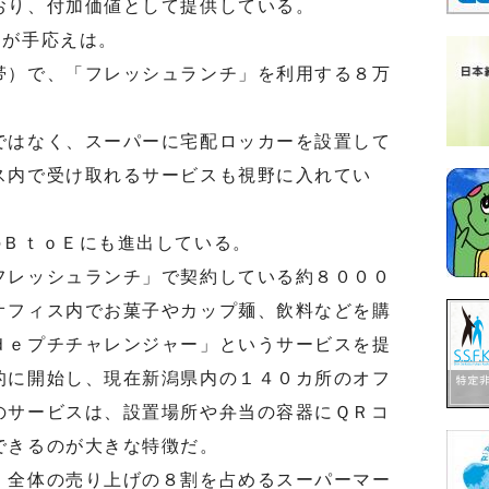
おり、付加価値として提供している。
が手応えは。
）で、「フレッシュランチ」を利用する８万
はなく、スーパーに宅配ロッカーを設置して
ス内で受け取れるサービスも視野に入れてい
ＢｔｏＥにも進出している。
レッシュランチ」で契約している約８０００
オフィス内でお菓子やカップ麺、飲料などを購
ｄｅプチチャレンジャー」というサービスを提
的に開始し、現在新潟県内の１４０カ所のオフ
のサービスは、設置場所や弁当の容器にＱＲコ
できるのが大きな特徴だ。
全体の売り上げの８割を占めるスーパーマー