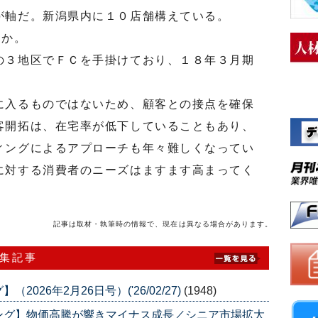
が軸だ。新潟県内に１０店舗構えている。
うか。
３地区でＦＣを手掛けており、１８年３月期
入るものではないため、顧客との接点を確保
客開拓は、在宅率が低下していることもあり、
ィングによるアプローチも年々難しくなってい
に対する消費者のニーズはますます高まってく
記事は取材・執筆時の情報で、現在は異なる場合があります。
特集記事
26年2月26日号）('26/02/27)
(1948)
ング】物価高騰が響きマイナス成長／シニア市場拡大