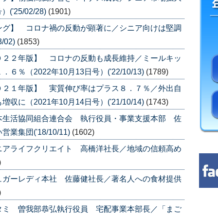
25/02/28)
(1901)
ング】 コロナ禍の反動が顕著に／シニア向けは堅調
/02)
(1853)
０２２年版】 コロナの反動も成長維持／ミールキッ
2022年10月13日号）('22/10/13)
(1789)
０２１年版】 実質伸び率はプラス８．７％／外出自
2021年10月14日号）('21/10/14)
(1743)
本生活協同組合連合会 執行役員・事業支援本部 佐
団('18/10/11)
(1602)
ニアライフクリエイト 高橋洋社長／地域の信頼高め
)
ュガーレディ本社 佐藤健社長／著名人への食材提供
)
タミ 曽我部恭弘執行役員 宅配事業本部長／「まご