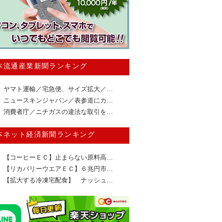
本流通産業新聞ランキング
ヤマト運輸／宅急便、サイズ拡大／…
ニュースキンジャパン／表参道にカ…
消費者庁／ニチガスの違法な取引を…
本ネット経済新聞ランキング
【コーヒーＥＣ】止まらない原料高…
【リカバリーウエアＥＣ】６兆円市…
【拡大する冷凍宅配食】 ナッシュ…