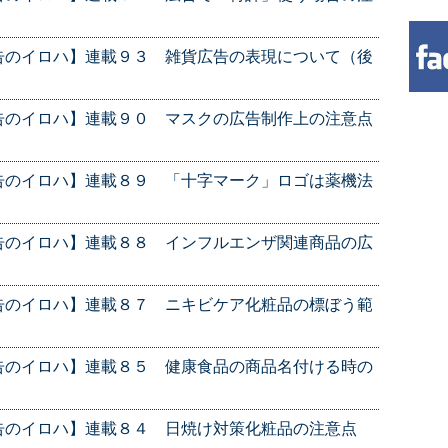
告のイロハ】連載９３ 雑貨広告の表現について（後
告のイロハ】連載９０ マスクの広告制作上の注意点
告のイロハ】連載８９ 「十字マーク」ロゴは薬機法
告のイロハ】連載８８ インフルエンザ関連商品の広
告のイロハ】連載８７ ニキビケア化粧品の標ぼう範
告のイロハ】連載８５ 健康食品の商品名付ける時の
告のイロハ】連載８４ 日焼け対策化粧品の注意点