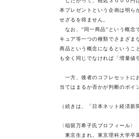
したがって、税込３０００円ほ
本プレゼントという企画は明ら
せざるを得ません。
なお、”同一商品”という概念
キュア等一つの種類でさまざま
商品という概念になるというこ
も全く同じでなければ「増量値
一方、後者のコフレセットにお
当てはまるか否かが判断のポイ
（続きは、「日本ネット経済新
〈稲留万希子氏プロフィール〉
東京生まれ。東京理科大学卒業