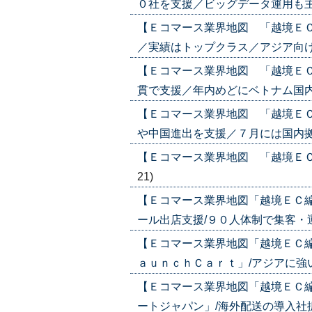
０社を支援／ビッグデータ運用も主軸に(
【Ｅコマース業界地図 「越境Ｅ
／実績はトップクラス／アジア向け越境
【Ｅコマース業界地図 「越境Ｅ
貫で支援／年内めどにベトナム国内でも展
【Ｅコマース業界地図 「越境Ｅ
や中国進出を支援／７月には国内拠点を開
【Ｅコマース業界地図 「越境ＥＣ編」
21)
【Ｅコマース業界地図「越境ＥＣ編」
ール出店支援/９０人体制で集客・運営も(
【Ｅコマース業界地図「越境ＥＣ編」
ａｕｎｃｈＣａｒｔ」/アジアに強いカー
【Ｅコマース業界地図「越境ＥＣ編」
ートジャパン」/海外配送の導入社拡大/