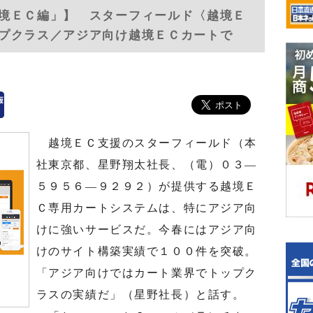
境ＥＣ編」】 スターフィールド〈越境Ｅ
プクラス／アジア向け越境ＥＣカートで
越境ＥＣ支援のスターフィールド（本
社東京都、星野翔太社長、（電）０３—
５９５６—９２９２）が提供する越境Ｅ
Ｃ専用カートシステムは、特にアジア向
けに強いサービスだ。今春にはアジア向
けのサイト構築実績で１００件を突破。
「アジア向けではカート業界でトップク
ラスの実績だ」（星野社長）と話す。