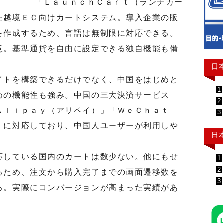
「ＬａｕｎｃｈＣａｒｔ（ランチカー
た越境ＥＣ向けカートシステム。導入企業の販
を作成するため、言語は無制限に対応できる。
意。基準通貨を自由に設定できる独自機能も備
日
トを構築できるだけでなく、中国をはじめと
1
めの機能性も強み。中国の三大決済サービス
2
Ａｌｉｐａｙ（アリペイ）」「ＷｅＣｈａｔ
3
」に対応しており、中国人ユーザーが利用しや
日
している国内のカートは数少ない。他にもせ
1
2
るため、注文から購入完了までの画面遷移数を
3
る。実際にコンバージョンが高まった実績があ