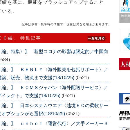
績を基に、機能をブラッシュアップすること
ている。
記事は取材・執筆時の情報で、現在は異なる場合があります。
ＥＣ編」 特集記事
Ｃ編」特集〉】 新型コロナの影響は限定的／中国向
0584)
Ｃ編」】 ＢＥＮＬＹ〈海外販売を包括サポート〉／
販売、物流まで支援('18/10/25)
(0521)
Ｃ編」】 ＥＣＭＳジャパン〈海外配送サービス〉／
クト」で支援('18/10/25)
(0521)
Ｃ編」】 日本システムウエア〈越境ＥＣの柔軟サー
ションから選択('18/10/25)
(0521)
Ｃ編」】 ｕｎｂｏｔ〈運営代行〉／大手メーカー３