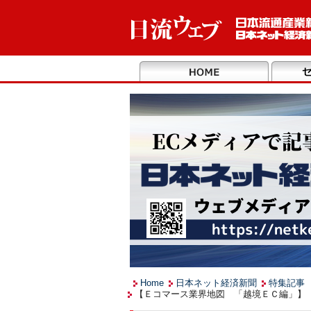
Home
日本ネット経済新聞
特集記事
【Ｅコマース業界地図 「越境ＥＣ編」】