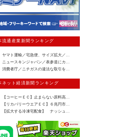
本流通産業新聞ランキング
ヤマト運輸／宅急便、サイズ拡大／…
ニュースキンジャパン／表参道にカ…
消費者庁／ニチガスの違法な取引を…
本ネット経済新聞ランキング
【コーヒーＥＣ】止まらない原料高…
【リカバリーウエアＥＣ】６兆円市…
【拡大する冷凍宅配食】 ナッシュ…