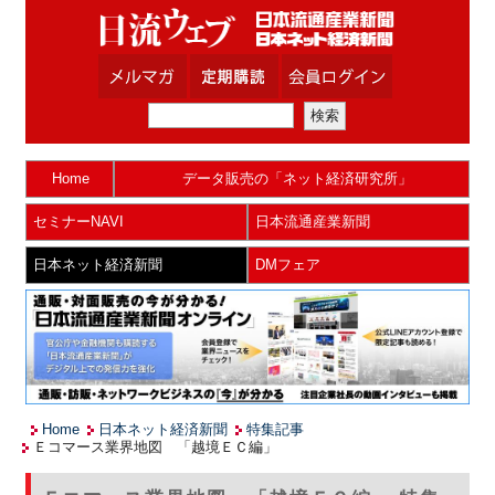
Home
データ販売の「ネット経済研究所」
セミナーNAVI
日本流通産業新聞
日本ネット経済新聞
DMフェア
Home
日本ネット経済新聞
特集記事
Ｅコマース業界地図 「越境ＥＣ編」