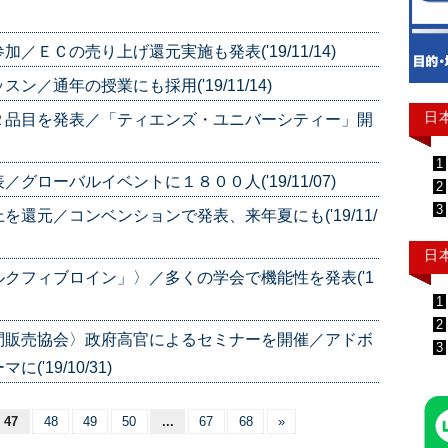
ＥＣの売り上げ還元実施も発表('19/11/14)
／通年の授業にも採用('19/11/14)
日
２品目を発表／「ティエンズ・ユニバーシティー」開
1
ローバルイベントに１８００人('19/11/07)
2
3
還元／コンベンションで発表、来年夏にも('19/11/
日
クフィブロイン」〉／多くの学会で機能性を発表('1
1
2
問販売協会〉政府高官によるセミナーを開催／アドボ
3
19/10/31)
47
48
49
50
...
67
68
»