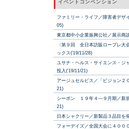
イベントコンベンション
ファミリー・ライフ／障害者デザイン
05)
東京都中小企業振興公社／展示商談会で
〈第９回 全日本訪販ロープレ大
ックス('19/11/28)
ユサナ・ヘルス・サイエンス・ジ
投入('19/11/21)
アージュセルビス／「ビジョン２０２
21)
シーボン １９年４―９月期／新規売
21)
日本シャクリー／新製品３品目を発表／
フォーデイズ／全国大会に４００