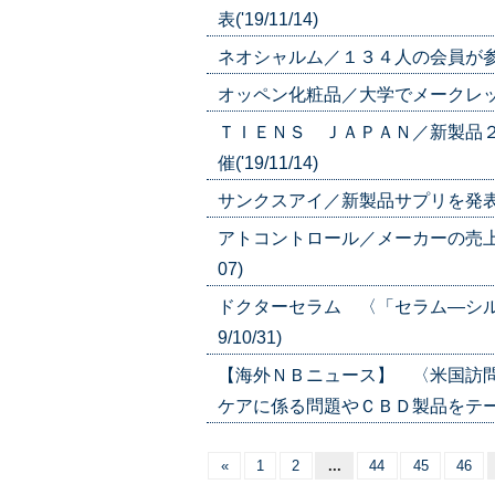
表('19/11/14)
ネオシャルム／１３４人の会員が参加／
オッペン化粧品／大学でメークレッスン
ＴＩＥＮＳ ＪＡＰＡＮ／新製品
催('19/11/14)
サンクスアイ／新製品サプリを発表／グ
アトコントロール／メーカーの売上を
07)
ドクターセラム 〈「セラム―シル
9/10/31)
【海外ＮＢニュース】 〈米国訪
ケアに係る問題やＣＢＤ製品をテーマに('
«
1
2
...
44
45
46