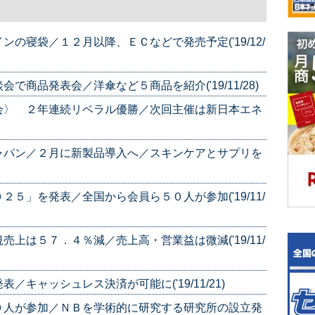
の寝袋／１２月以降、ＥＣなどで発売予定('19/12/
商品発表会／洋傘など５商品を紹介('19/11/28)
会〉 ２年連続リベラル優勝／次回主催は新日本エネ
ャパン／２月に新製品導入へ／スキンケアとサプリを
５」を発表／全国から会員ら５０人が参加('19/11/
上は５７．４％減／売上高・営業益は微減('19/11/
キャッシュレス決済が可能に('19/11/21)
０人が参加／ＮＢを学術的に研究する研究所の設立発