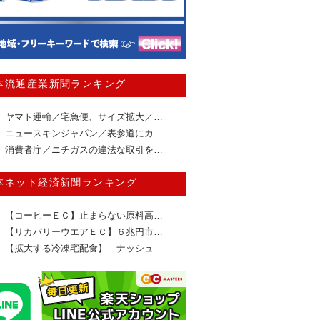
本流通産業新聞ランキング
ヤマト運輸／宅急便、サイズ拡大／…
ニュースキンジャパン／表参道にカ…
消費者庁／ニチガスの違法な取引を…
本ネット経済新聞ランキング
【コーヒーＥＣ】止まらない原料高…
【リカバリーウエアＥＣ】６兆円市…
【拡大する冷凍宅配食】 ナッシュ…