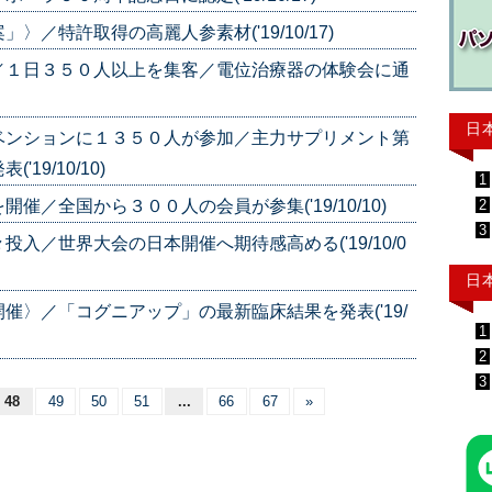
／特許取得の高麗人参素材('19/10/17)
／１日３５０人以上を集客／電位治療器の体験会に通
日
ベンションに１３５０人が参加／主力サプリメント第
9/10/10)
1
2
／全国から３００人の会員が参集('19/10/10)
3
入／世界大会の日本開催へ期待感高める('19/10/0
日
催〉／「コグニアップ」の最新臨床結果を発表('19/
1
2
3
48
49
50
51
...
66
67
»