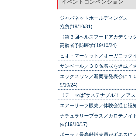
イベントコンベンション
ジャパネットホールディングス 
抱負('19/10/31)
〈第３回ヘルスフードアカデミッ
高齢者予防医学('19/10/24)
ビオ・マーケット／オーガニックイベン
サンベール／３０％増収を達成／大会で
エックスワン／新商品発表会に１０
9/10/24)
〈テーマは”サステナブル”〉／アスクル
エアーサーフ販売／体験会通じ認知拡大
ナチュラリープラス／カロテノイ
催('19/10/17)
ポーラ／最高齢販売員がギネスに／ポー