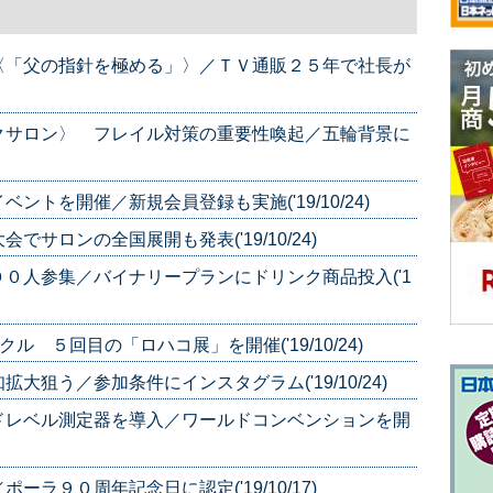
〈「父の指針を極める」〉／ＴＶ通販２５年で社長が
クサロン〉 フレイル対策の重要性喚起／五輪背景に
トを開催／新規会員登録も実施('19/10/24)
サロンの全国展開も発表('19/10/24)
０人参集／バイナリープランにドリンク商品投入('1
 ５回目の「ロハコ展」を開催('19/10/24)
狙う／参加条件にインスタグラム('19/10/24)
ドレベル測定器を導入／ワールドコンベンションを開
ラ９０周年記念日に認定('19/10/17)