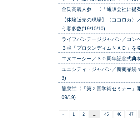
金氏高麗人参 〈「通販会社に提案」〉
【体験販売の現場】〈ココロカ〉
う客多数('19/10/10)
ライフバンテージジャパン／コン
３弾「プロタンディムＮＡＤ」を発表('1
エヌエーシー／３０周年記念式典を開催
ユニシティ・ジャパン／新商品続々投
3)
龍泉堂〈「第２回学術セミナー」開
09/19)
«
1
2
...
45
46
47