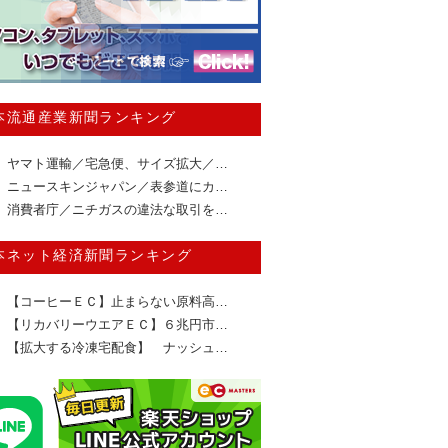
本流通産業新聞ランキング
ヤマト運輸／宅急便、サイズ拡大／…
ニュースキンジャパン／表参道にカ…
消費者庁／ニチガスの違法な取引を…
本ネット経済新聞ランキング
【コーヒーＥＣ】止まらない原料高…
【リカバリーウエアＥＣ】６兆円市…
【拡大する冷凍宅配食】 ナッシュ…