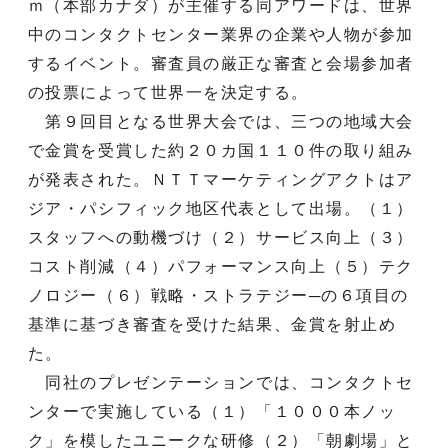
ｍ（本部カナダ）が主催する同アワードは、世界
中のコンタクトセンター業界の企業や人物が参加
するイベント。審査員の厳正な審査と会場参加者
の投票によって世界一を決定する。
第９回目となる世界大会では、三つの地域大会
で金賞を受賞した約２０カ国１１０件の取り組み
が発表された。ＮＴＴマーケティングアクトはア
ジア・パシフィック地区代表として出場。（１）
スタッフへの動機づけ（２）サービス向上（３）
コスト削減（４）パフォーマンス向上（５）テク
ノロジー（６）戦略・ストラテジー─の６項目の
基準に基づき審査を受けた結果、金賞を射止め
た。
同社のプレゼンテーションでは、コンタクトセ
ンターで実施している（１）「１０００本ノッ
ク」を模したユニークな研修（２）「朝劇場」と