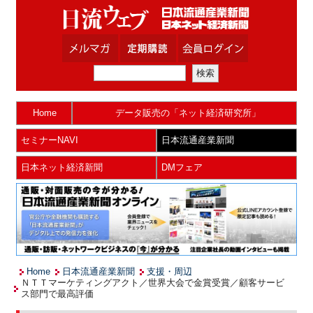
Home
データ販売の「ネット経済研究所」
セミナーNAVI
日本流通産業新聞
日本ネット経済新聞
DMフェア
Home
日本流通産業新聞
支援・周辺
ＮＴＴマーケティングアクト／世界大会で金賞受賞／顧客サービ
ス部門で最高評価