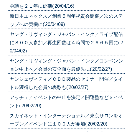
会議を２１年に延期('20/04/16)
新日本エネックス／創業５周年祝賀会開催／次のステ
ップへの契機に('20/04/09)
ヤング・リヴィング・ジャパン・インク／ライブ配信
に８００人参加／再生回数は４時間で２６６５回に('2
0/04/02)
ヤング・リヴィング・ジャパン・インク／コンベンシ
ョン中止へ／会員の安全面を最優先に('20/02/27)
ヤンジェヴィティ／ＣＢＤ製品のセミナー開催／タイ
トル獲得した会員の表彰も('20/02/27)
アッチェ／イベントの中止を決定／開運塾など３イベ
ント('20/02/20)
スカイネット・インターナショナル／東京サロンをオ
ープン／イベントに１００人が参加('20/02/20)