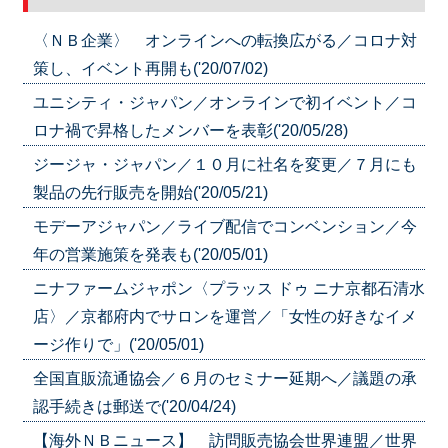
〈ＮＢ企業〉 オンラインへの転換広がる／コロナ対
策し、イベント再開も('20/07/02)
ユニシティ・ジャパン／オンラインで初イベント／コ
ロナ禍で昇格したメンバーを表彰('20/05/28)
ジージャ・ジャパン／１０月に社名を変更／７月にも
製品の先行販売を開始('20/05/21)
モデーアジャパン／ライブ配信でコンベンション／今
年の営業施策を発表も('20/05/01)
ニナファームジャポン〈プラッス ドゥ ニナ京都石清水
店〉／京都府内でサロンを運営／「女性の好きなイメ
ージ作りで」('20/05/01)
全国直販流通協会／６月のセミナー延期へ／議題の承
認手続きは郵送で('20/04/24)
【海外ＮＢニュース】 訪問販売協会世界連盟／世界