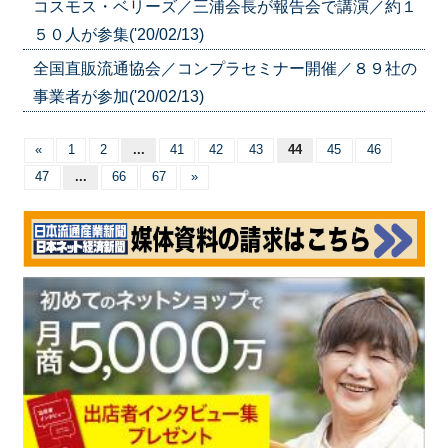
コスモス・ベリーズ／三浦会長が報告会で講演／約１
５０人が参集('20/02/13)
全国直販流通協会／コンプラセミナー開催／８９社の
事業者が参加('20/02/13)
«
1
2
...
41
42
43
44
45
46
47
...
66
67
»