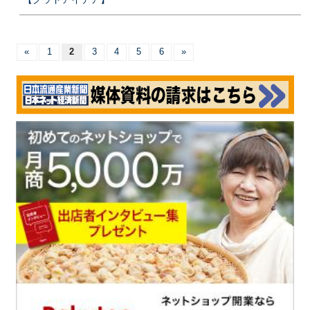
«
1
2
3
4
5
6
»