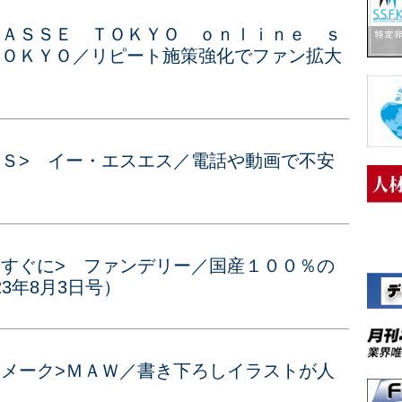
ＲＡＳＳＥ ＴＯＫＹＯ ｏｎｌｉｎｅ ｓ
ＴＯＫＹＯ／リピート施策強化でファン拡大
ＳＳ> イー・エスエス／電話や動画で不安
をすぐに> ファンデリー／国産１００％の
3年8月3日号）
ニメーク>ＭＡＷ／書き下ろしイラストが人