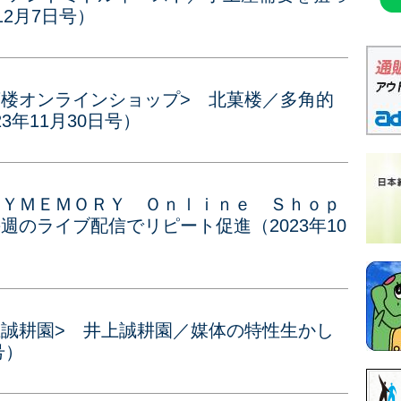
12月7日号）
菓楼オンラインショップ> 北菓楼／多角的
3年11月30日号）
ＥＹＭＥＭＯＲＹ Ｏｎｌｉｎｅ Ｓｈｏｐ
週のライブ配信でリピート促進（2023年10
上誠耕園> 井上誠耕園／媒体の特性生かし
号）