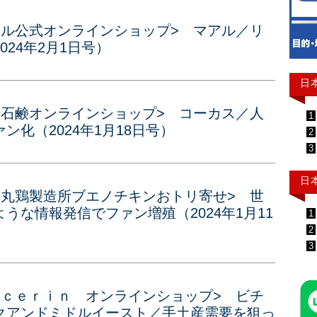
アル公式オンラインショップ> マアル／リ
24年2月1日号）
日
里石鹸オンラインショップ> コーカス／人
1
化（2024年1月18日号）
2
3
日
縄丸鶏製造所ブエノチキンおトリ寄せ> 世
うな情報発信でファン増殖（2024年1月11
1
2
3
ｉｃｅｒｉｎ オンラインショップ> ビチ
クアンドミドルイースト／手土産需要を狙っ