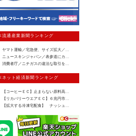
本流通産業新聞ランキング
ヤマト運輸／宅急便、サイズ拡大／…
ニュースキンジャパン／表参道にカ…
消費者庁／ニチガスの違法な取引を…
本ネット経済新聞ランキング
【コーヒーＥＣ】止まらない原料高…
【リカバリーウエアＥＣ】６兆円市…
【拡大する冷凍宅配食】 ナッシュ…