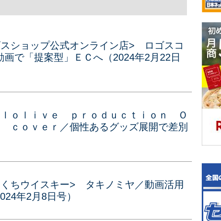
ゴスショップ公式オンライン店> ロゴスコ
画で「提案型」ＥＣへ（2024年2月22日
ｏｌｏｌｉｖｅ ｐｒｏｄｕｃｔｉｏｎ Ｏ
> ｃｏｖｅｒ／個性あるグッズ展開で差別
とくちウイスキー> タキノミヤ／動画活用
24年2月8日号）