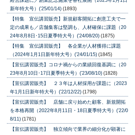
経営課題に／創業記念施策を各社展開（2025年1月1日
新年特大号）('25/01/14)
(1893)
【特集 宣伝講習販売】新規顧客開拓に創意工夫で一
定の成果も／店舗集客は堅調も、人材確保に課題（20
24年8月8日･15日夏季特大号）('24/08/20)
(1875)
【特集 宣伝講習販売】 各企業が人材獲得に課題
（2024年1月1日新年特大号）('24/01/15)
(1845)
【宣伝講習販売】コロナ禍からの業績回復基調に（20
23年8月10日･17日夏季特大号）('23/08/10)
(1828)
【宣伝講習販売】 ２３年は人材採用が課題に（2023
年1月1日新年特大号）('22/12/22)
(1798)
【宣伝講習販売】 店舗に戻り始めた顧客、新規開拓
を本格再開（2022年8月11日・18日夏季特大号）('22/0
8/11)
(1781)
【宣伝講習販売】 独立傾向で業界の細分化が顕著に