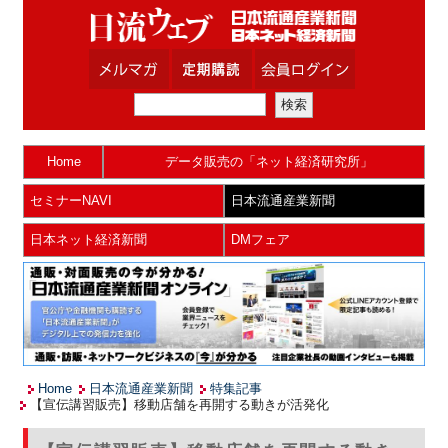
Home
データ販売の「ネット経済研究所」
セミナーNAVI
日本流通産業新聞
日本ネット経済新聞
DMフェア
Home
日本流通産業新聞
特集記事
【宣伝講習販売】移動店舗を再開する動きが活発化