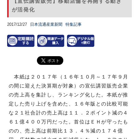
【宣伝講習販売】移動店舗を再開する動き
が活発化
2017/12/27
日本流通産業新聞
特集記事
本紙は２０１７年（１６年１０月～１７年９月
の間に迎えた決算期が対象）の宣伝講習販売企業
の売上高を集計し、ランキング化した。本紙が推
定した売り上げを含めた、１６年版との比較可能
な２１社合計の売上高は１１．２ポイント減の４
６１億４００万円だった。首位はＥＨが守ったも
のの、売上高は前期比１３．４％減の１７４億