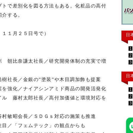
プトで差別化を図る方法もある。化粧品の高付
紹介する。
」１１月２５日号で）
日
1
2
ボ 朝比奈謙太社長／研究開発体制の充実で増
3
日
樹社長／金銀の”塗装”や木目調加飾も提案
案を強化／ナイアシンアミド商品の開発活発化
1
2
イル 藤村太郎社長／高付加価値と環境対応を
3
谷村敏昭会長／ＳＤＧｓ対応の施策も推進
注目／「フェムテック」の観点からも