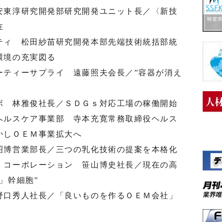
安東淳研究開発部研究開発ユニット長／〈新技
在
ティ 松田紗苗研究開発本部先端技術統括部統
環境の充実図る
ーティーサプライ 遠藤照夫会長／”容器が消え
ボ 林雅俊社長／ＳＤＧｓ対応工場の稼働開始
ヘルスケア事業部 寺本充寛常務取締役ヘルス
かしＯＥＭ事業拡大へ
昭博営業部長／三つの乳化技術の提案を本格化
・コーポレーション 笹山博史社長／現在の高
」幹細胞”
野口秀人社長／「良いものを作るＯＥＭ会社」