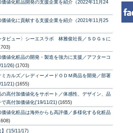
値化粧品開発の支援企業を紹介（2022年11月24
値化に貢献する支援企業を紹介（2021年11月25
ンタビュー〉シーエスラボ 林雅俊社長／ＳＤＧｓに
1703)
加価値化粧品の開発・製造を強力に支援／アフターコ
1/26)
(1703)
ケミカルズ／レディーメードＯＤＭ商品を開発／部署
1/21)
(1655)
品の高付加価値化をサポート／体感性、デザイン、品
加価値化('19/11/21)
(1655)
加価値化粧品は海外からも高評価／多様化する化粧品
1608)
5/11/17)