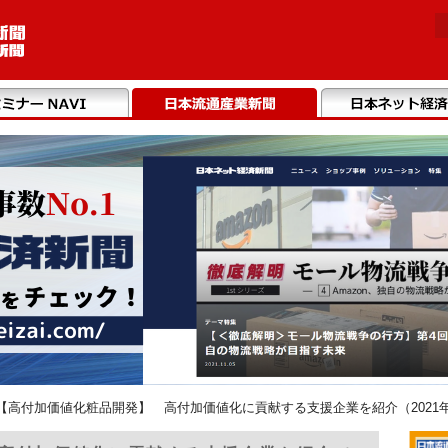
【高付加価値化粧品開発】 高付加価値化に貢献する支援企業を紹介（2021年