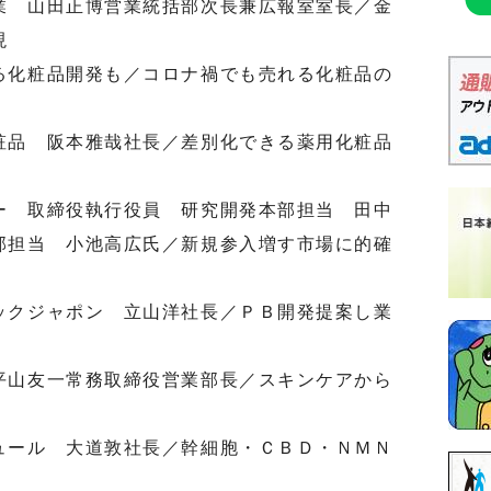
業 山田正博営業統括部次長兼広報室室長／金
現
る化粧品開発も／コロナ禍でも売れる化粧品の
粧品 阪本雅哉社長／差別化できる薬用化粧品
ー 取締役執行役員 研究開発本部担当 田中
部担当 小池高広氏／新規参入増す市場に的確
ックジャポン 立山洋社長／ＰＢ開発提案し業
平山友一常務取締役営業部長／スキンケアから
ュール 大道敦社長／幹細胞・ＣＢＤ・ＮＭＮ