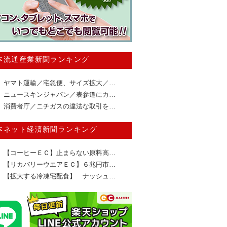
本流通産業新聞ランキング
ヤマト運輸／宅急便、サイズ拡大／…
ニュースキンジャパン／表参道にカ…
消費者庁／ニチガスの違法な取引を…
本ネット経済新聞ランキング
【コーヒーＥＣ】止まらない原料高…
【リカバリーウエアＥＣ】６兆円市…
【拡大する冷凍宅配食】 ナッシュ…