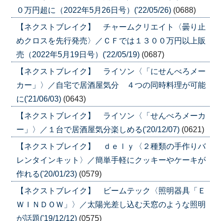
０万円超に（2022年5月26日号）('22/05/26)
(0688)
【ネクストブレイク】 チャームクリエイト〈曇り止
めクロスを先行発売〉／ＣＦでは１３００万円以上販
売（2022年5月19日号）('22/05/19)
(0687)
【ネクストブレイク】 ライソン〈「にせんべろメー
カー」〉／自宅で居酒屋気分 ４つの同時料理が可能
に('21/06/03)
(0643)
【ネクストブレイク】 ライソン〈「せんべろメーカ
ー」〉／１台で居酒屋気分楽しめる('20/12/07)
(0621)
【ネクストブレイク】 ｄｅｌｙ〈２種類の手作りバ
レンタインキット〉／簡単手軽にクッキーやケーキが
作れる('20/01/23)
(0579)
【ネクストブレイク】 ビームテック〈照明器具「Ｅ
ＷＩＮＤＯＷ」〉／太陽光差し込む天窓のような照明
が話題('19/12/12)
(0575)