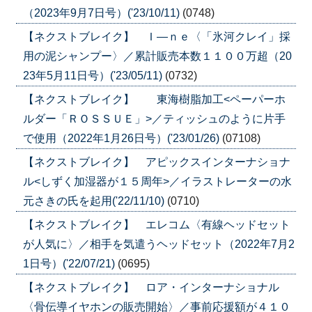
（2023年9月7日号）('23/10/11)
(0748)
【ネクストブレイク】 Ｉ―ｎｅ〈「氷河クレイ」採
用の泥シャンプー〉／累計販売本数１１００万超（20
23年5月11日号）('23/05/11)
(0732)
【ネクストブレイク】 東海樹脂加工<ペーパーホ
ルダー「ＲＯＳＳＵＥ」>／ティッシュのように片手
で使用（2022年1月26日号）('23/01/26)
(07108)
【ネクストブレイク】 アピックスインターナショナ
ル<しずく加湿器が１５周年>／イラストレーターの水
元さきの氏を起用('22/11/10)
(0710)
【ネクストブレイク】 エレコム〈有線ヘッドセット
が人気に〉／相手を気遣うヘッドセット（2022年7月2
1日号）('22/07/21)
(0695)
【ネクストブレイク】 ロア・インターナショナル
〈骨伝導イヤホンの販売開始〉／事前応援額が４１０