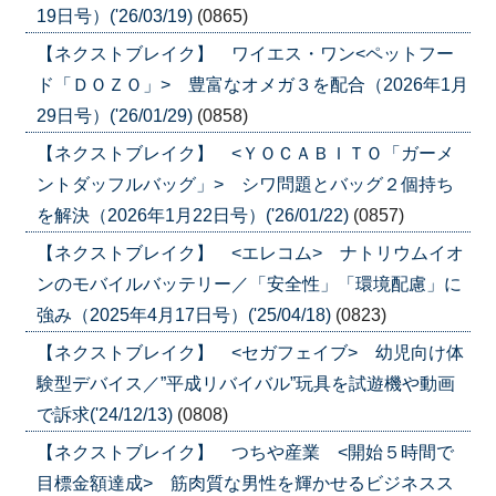
19日号）('26/03/19)
(0865)
【ネクストブレイク】 ワイエス・ワン<ペットフー
ド「ＤＯＺＯ」> 豊富なオメガ３を配合（2026年1月
29日号）('26/01/29)
(0858)
【ネクストブレイク】 <ＹＯＣＡＢＩＴＯ「ガーメ
ントダッフルバッグ」> シワ問題とバッグ２個持ち
を解決（2026年1月22日号）('26/01/22)
(0857)
【ネクストブレイク】 <エレコム> ナトリウムイオ
ンのモバイルバッテリー／「安全性」「環境配慮」に
強み（2025年4月17日号）('25/04/18)
(0823)
【ネクストブレイク】 <セガフェイブ> 幼児向け体
験型デバイス／”平成リバイバル”玩具を試遊機や動画
で訴求('24/12/13)
(0808)
【ネクストブレイク】 つちや産業 <開始５時間で
目標金額達成> 筋肉質な男性を輝かせるビジネスス