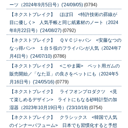
ーツ（2024年9月5日号）('24/09/05)
(0794)
【ネクストブレイク】 ほぼ日 <特許技術の罫線が
目に優しく> 人気手帳と同じ紙素材のノート（2024
年8月22日号）('24/08/27)
(0792)
【ネクストブレイク】 ＱＶＣジャパン <安藤なつの
なっ得パン> １台５役のフライパンが人気（2024年7
月4日号）('24/07/10)
(0786)
【ネクストブレイク】 <こやま園> ペット用ガムの
販売開始／「なた豆」の良さをペットにも（2024年5
月16日号）('24/05/16)
(0779)
【ネクストブレイク】 ライフオンプロダクツ <見
て楽しめるデザイン> ライトにもなる砂時計型の加
湿器（2023年10月19日号）('23/10/19)
(0754)
【ネクストブレイク】 クラシックス <韓国で人気
のインナーパフューム> 日本でも習慣化すると予想