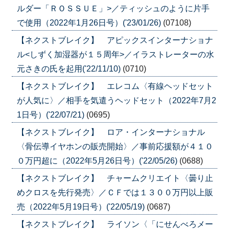
ルダー「ＲＯＳＳＵＥ」>／ティッシュのように片手
で使用（2022年1月26日号）('23/01/26)
(07108)
【ネクストブレイク】 アピックスインターナショナ
ル<しずく加湿器が１５周年>／イラストレーターの水
元さきの氏を起用('22/11/10)
(0710)
【ネクストブレイク】 エレコム〈有線ヘッドセット
が人気に〉／相手を気遣うヘッドセット（2022年7月2
1日号）('22/07/21)
(0695)
【ネクストブレイク】 ロア・インターナショナル
〈骨伝導イヤホンの販売開始〉／事前応援額が４１０
０万円超に（2022年5月26日号）('22/05/26)
(0688)
【ネクストブレイク】 チャームクリエイト〈曇り止
めクロスを先行発売〉／ＣＦでは１３００万円以上販
売（2022年5月19日号）('22/05/19)
(0687)
【ネクストブレイク】 ライソン〈「にせんべろメー