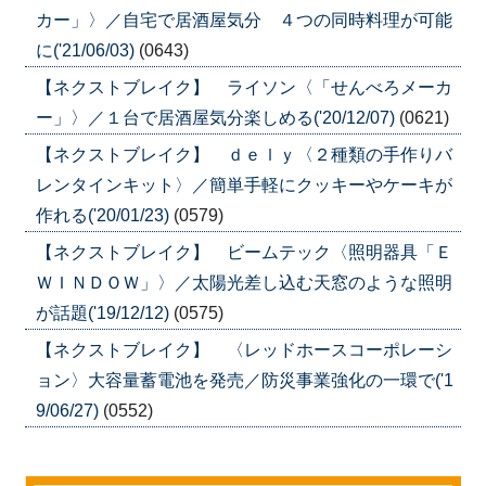
カー」〉／自宅で居酒屋気分 ４つの同時料理が可能
に('21/06/03)
(0643)
【ネクストブレイク】 ライソン〈「せんべろメーカ
ー」〉／１台で居酒屋気分楽しめる('20/12/07)
(0621)
【ネクストブレイク】 ｄｅｌｙ〈２種類の手作りバ
レンタインキット〉／簡単手軽にクッキーやケーキが
作れる('20/01/23)
(0579)
【ネクストブレイク】 ビームテック〈照明器具「Ｅ
ＷＩＮＤＯＷ」〉／太陽光差し込む天窓のような照明
が話題('19/12/12)
(0575)
【ネクストブレイク】 〈レッドホースコーポレーシ
ョン〉大容量蓄電池を発売／防災事業強化の一環で('1
9/06/27)
(0552)