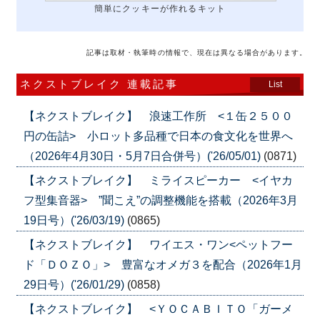
簡単にクッキーが作れるキット
記事は取材・執筆時の情報で、現在は異なる場合があります。
ネクストブレイク 連載記事
List
【ネクストブレイク】 浪速工作所 <１缶２５００
円の缶詰> 小ロット多品種で日本の食文化を世界へ
（2026年4月30日・5月7日合併号）('26/05/01)
(0871)
【ネクストブレイク】 ミライスピーカー <イヤカ
フ型集音器> ”聞こえ”の調整機能を搭載（2026年3月
19日号）('26/03/19)
(0865)
【ネクストブレイク】 ワイエス・ワン<ペットフー
ド「ＤＯＺＯ」> 豊富なオメガ３を配合（2026年1月
29日号）('26/01/29)
(0858)
【ネクストブレイク】 <ＹＯＣＡＢＩＴＯ「ガーメ