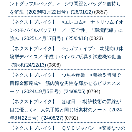
ントダッフルバッグ」> シワ問題とバッグ２個持ち
を解決（2026年1月22日号）('26/01/22)
(0857)
【ネクストブレイク】 <エレコム> ナトリウムイオ
ンのモバイルバッテリー／「安全性」「環境配慮」に
強み（2025年4月17日号）('25/04/18)
(0823)
【ネクストブレイク】 <セガフェイブ> 幼児向け体
験型デバイス／”平成リバイバル”玩具を試遊機や動画
で訴求('24/12/13)
(0808)
【ネクストブレイク】 つちや産業 <開始５時間で
目標金額達成> 筋肉質な男性を輝かせるビジネスス
ーツ（2024年9月5日号）('24/09/05)
(0794)
【ネクストブレイク】 ほぼ日 <特許技術の罫線が
目に優しく> 人気手帳と同じ紙素材のノート（2024
年8月22日号）('24/08/27)
(0792)
【ネクストブレイク】 ＱＶＣジャパン <安藤なつの