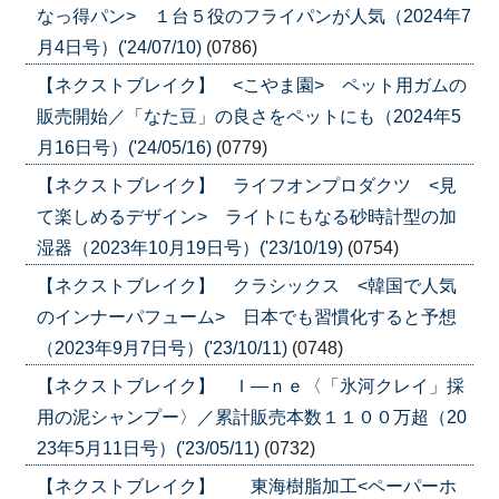
なっ得パン> １台５役のフライパンが人気（2024年7
月4日号）('24/07/10)
(0786)
【ネクストブレイク】 <こやま園> ペット用ガムの
販売開始／「なた豆」の良さをペットにも（2024年5
月16日号）('24/05/16)
(0779)
【ネクストブレイク】 ライフオンプロダクツ <見
て楽しめるデザイン> ライトにもなる砂時計型の加
湿器（2023年10月19日号）('23/10/19)
(0754)
【ネクストブレイク】 クラシックス <韓国で人気
のインナーパフューム> 日本でも習慣化すると予想
（2023年9月7日号）('23/10/11)
(0748)
【ネクストブレイク】 Ｉ―ｎｅ〈「氷河クレイ」採
用の泥シャンプー〉／累計販売本数１１００万超（20
23年5月11日号）('23/05/11)
(0732)
【ネクストブレイク】 東海樹脂加工<ペーパーホ