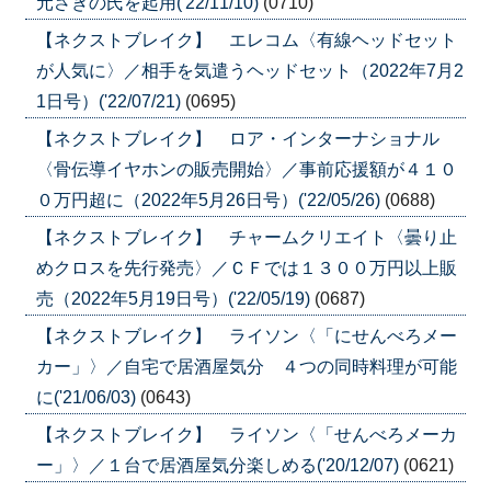
元さきの氏を起用('22/11/10)
(0710)
【ネクストブレイク】 エレコム〈有線ヘッドセット
が人気に〉／相手を気遣うヘッドセット（2022年7月2
1日号）('22/07/21)
(0695)
【ネクストブレイク】 ロア・インターナショナル
〈骨伝導イヤホンの販売開始〉／事前応援額が４１０
０万円超に（2022年5月26日号）('22/05/26)
(0688)
【ネクストブレイク】 チャームクリエイト〈曇り止
めクロスを先行発売〉／ＣＦでは１３００万円以上販
売（2022年5月19日号）('22/05/19)
(0687)
【ネクストブレイク】 ライソン〈「にせんべろメー
カー」〉／自宅で居酒屋気分 ４つの同時料理が可能
に('21/06/03)
(0643)
【ネクストブレイク】 ライソン〈「せんべろメーカ
ー」〉／１台で居酒屋気分楽しめる('20/12/07)
(0621)