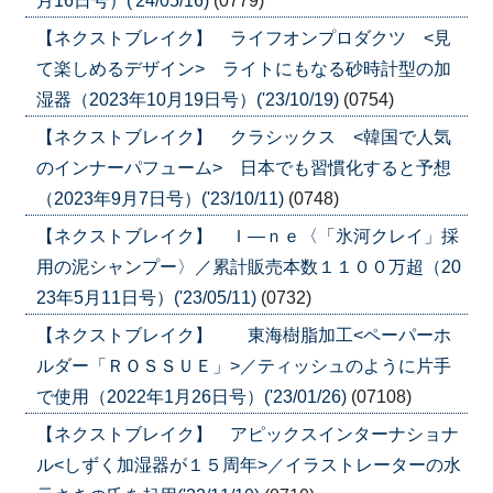
月16日号）('24/05/16)
(0779)
【ネクストブレイク】 ライフオンプロダクツ <見
て楽しめるデザイン> ライトにもなる砂時計型の加
湿器（2023年10月19日号）('23/10/19)
(0754)
【ネクストブレイク】 クラシックス <韓国で人気
のインナーパフューム> 日本でも習慣化すると予想
（2023年9月7日号）('23/10/11)
(0748)
【ネクストブレイク】 Ｉ―ｎｅ〈「氷河クレイ」採
用の泥シャンプー〉／累計販売本数１１００万超（20
23年5月11日号）('23/05/11)
(0732)
【ネクストブレイク】 東海樹脂加工<ペーパーホ
ルダー「ＲＯＳＳＵＥ」>／ティッシュのように片手
で使用（2022年1月26日号）('23/01/26)
(07108)
【ネクストブレイク】 アピックスインターナショナ
ル<しずく加湿器が１５周年>／イラストレーターの水