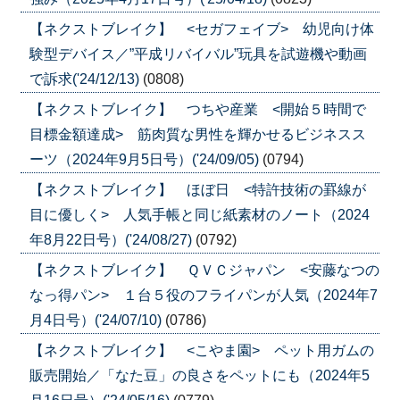
【ネクストブレイク】 <セガフェイブ> 幼児向け体
験型デバイス／”平成リバイバル”玩具を試遊機や動画
で訴求('24/12/13)
(0808)
【ネクストブレイク】 つちや産業 <開始５時間で
目標金額達成> 筋肉質な男性を輝かせるビジネスス
ーツ（2024年9月5日号）('24/09/05)
(0794)
【ネクストブレイク】 ほぼ日 <特許技術の罫線が
目に優しく> 人気手帳と同じ紙素材のノート（2024
年8月22日号）('24/08/27)
(0792)
【ネクストブレイク】 ＱＶＣジャパン <安藤なつの
なっ得パン> １台５役のフライパンが人気（2024年7
月4日号）('24/07/10)
(0786)
【ネクストブレイク】 <こやま園> ペット用ガムの
販売開始／「なた豆」の良さをペットにも（2024年5