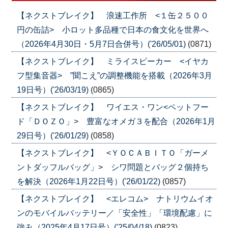
【ネクストブレイク】 浪速工作所 <１缶２５００
円の缶詰> 小ロット多品種で日本の食文化を世界へ
（2026年4月30日・5月7日合併号）('26/05/01)
(0871)
【ネクストブレイク】 ミライスピーカー <イヤカ
フ型集音器> ”聞こえ”の調整機能を搭載（2026年3月
19日号）('26/03/19)
(0865)
【ネクストブレイク】 ワイエス・ワン<ペットフー
ド「ＤＯＺＯ」> 豊富なオメガ３を配合（2026年1月
29日号）('26/01/29)
(0858)
【ネクストブレイク】 <ＹＯＣＡＢＩＴＯ「ガーメ
ントダッフルバッグ」> シワ問題とバッグ２個持ち
を解決（2026年1月22日号）('26/01/22)
(0857)
【ネクストブレイク】 <エレコム> ナトリウムイオ
ンのモバイルバッテリー／「安全性」「環境配慮」に
強み（2025年4月17日号）('25/04/18)
(0823)