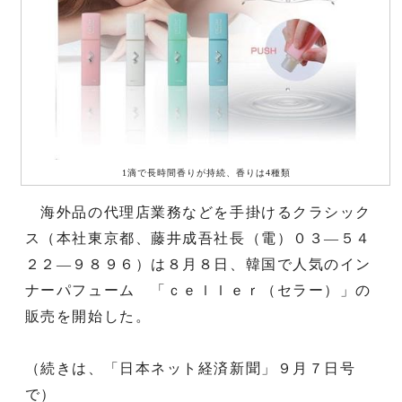
1滴で長時間香りが持続、香りは4種類
海外品の代理店業務などを手掛けるクラシック
ス（本社東京都、藤井成吾社長（電）０３―５４
２２―９８９６）は８月８日、韓国で人気のイン
ナーパフューム 「ｃｅｌｌｅｒ（セラー）」の
販売を開始した。
（続きは、「日本ネット経済新聞」９月７日号
で）