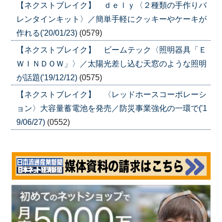
【ネクストブレイク】 ｄｅｌｙ〈２種類の手作りバ
レンタインキット〉／簡単手軽にクッキーやケーキが
作れる('20/01/23)
(0579)
【ネクストブレイク】 ビームテック〈照明器具「Ｅ
ＷＩＮＤＯＷ」〉／太陽光差し込む天窓のような照明
が話題('19/12/12)
(0575)
【ネクストブレイク】 〈レッドホースコーポレーシ
ョン〉大容量蓄電池を発売／防災事業強化の一環で('1
9/06/27)
(0552)