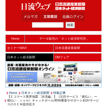
Home
データ販売の「ネット経済研究所」
セミナーNAVI
日本流通産業新聞
日本ネット経済新聞
DMフェア
Home
日本ネット経済新聞
特集記事
【Ｅコマース業界地図「決済編」】《注目サービス「後払い」ー
後払い．ｃｏｍ》キャッチボール/即時審査やサポート好評/サービ
スのＯＥＭ提供拡大