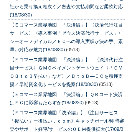
社から乗り換え相次ぐ／審査や支払期間など柔軟対応
('18/08/30)
【Ｅコマース業界地図 「決済編」】〈決済代行注目
サービス〉〈導入事例「ゼウス決済代行サービス」〉
シーオーメディカル／ＥＣへの導入実績が決め手、素
早い対応が魅力('18/08/30)
(0513)
【Ｅコマース業界地図 「決済編」】 〈決済代行注
目サービス〉ＧＭＯペイメントゲートウェイ〈「ＧＭ
ＯＢｔｏＢ早払い」など〉／ＢｔｏＢ―ＥＣを積極支
援／早期資金化サービスを提案('18/08/30)
(0513)
【Ｅコマース業界地図 「決済編」】ＱＲコード決済
はＥＣに影響もたらすか('18/08/30)
(0513)
【Ｅコマース業界地図「決済編」】《注目サービス
「後払い」ー後払い．ｃｏｍ》キャッチボール/即時審
査やサポート好評/サービスのＯＥＭ提供拡大('17/09/0