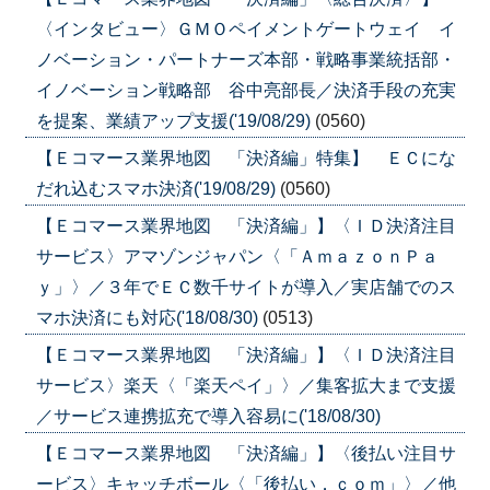
〈インタビュー〉ＧＭＯペイメントゲートウェイ イ
ノベーション・パートナーズ本部・戦略事業統括部・
イノベーション戦略部 谷中亮部長／決済手段の充実
を提案、業績アップ支援('19/08/29)
(0560)
【Ｅコマース業界地図 「決済編」特集】 ＥＣにな
だれ込むスマホ決済('19/08/29)
(0560)
【Ｅコマース業界地図 「決済編」】〈ＩＤ決済注目
サービス〉アマゾンジャパン〈「ＡｍａｚｏｎＰａ
ｙ」〉／３年でＥＣ数千サイトが導入／実店舗でのス
マホ決済にも対応('18/08/30)
(0513)
【Ｅコマース業界地図 「決済編」】〈ＩＤ決済注目
サービス〉楽天〈「楽天ペイ」〉／集客拡大まで支援
／サービス連携拡充で導入容易に('18/08/30)
【Ｅコマース業界地図 「決済編」】〈後払い注目サ
ービス〉キャッチボール〈「後払い．ｃｏｍ」〉／他