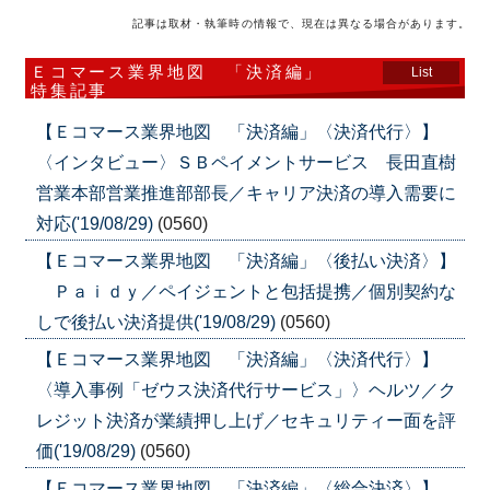
記事は取材・執筆時の情報で、現在は異なる場合があります。
Ｅコマース業界地図 「決済編」
List
特集記事
【Ｅコマース業界地図 「決済編」〈決済代行〉】
〈インタビュー〉ＳＢペイメントサービス 長田直樹
営業本部営業推進部部長／キャリア決済の導入需要に
対応('19/08/29)
(0560)
【Ｅコマース業界地図 「決済編」〈後払い決済〉】
Ｐａｉｄｙ／ペイジェントと包括提携／個別契約な
しで後払い決済提供('19/08/29)
(0560)
【Ｅコマース業界地図 「決済編」〈決済代行〉】
〈導入事例「ゼウス決済代行サービス」〉ヘルツ／ク
レジット決済が業績押し上げ／セキュリティー面を評
価('19/08/29)
(0560)
【Ｅコマース業界地図 「決済編」〈総合決済〉】