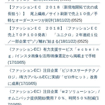
【ファッションＥＣ ２０１８〈新境地開拓で次の成
長狙う〉】 尾上繊維／サイト刷新で売上１０倍／手
軽なオーダースーツが好評('18/11/22)
(0525)
【ファッションＥＣ ２０１８】〈ファッションＥＣ
売上ＴＯＰ１００発表〉 「ユニクロ」２年連続１位
／一部企業で”ゾゾ離れ”始まる('18/11/22)
(0525)
《ファッションEC》有力支援サービス「ｅｃｂｅｉｎ
ｇ」/インスタ画像を活用/画像選定から掲載まで手軽
('17/10/05)
《ファッションEC》注目企業「ビジネスサーチテクノ
ロジ」/有力アパレルECに実績/「ゼロ件ヒット」改善
に成果('17/10/05)
《ファッションEC》注目企業「w２ソリューション」/
オムニパック提供開始/費用７０％、時間５０％削減('1
7/10/05)