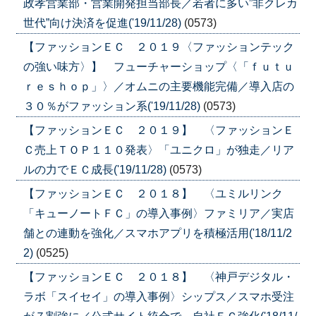
政孝営業部・営業開発担当部長／若者に多い”非クレカ
世代”向け決済を促進('19/11/28)
(0573)
【ファッションＥＣ ２０１９〈ファッションテック
の強い味方〉】 フューチャーショップ〈「ｆｕｔｕ
ｒｅｓｈｏｐ」〉／オムニの主要機能完備／導入店の
３０％がファッション系('19/11/28)
(0573)
【ファッションＥＣ ２０１９】 〈ファッションＥ
Ｃ売上ＴＯＰ１１０発表〉「ユニクロ」が独走／リア
ルの力でＥＣ成長('19/11/28)
(0573)
【ファッションＥＣ ２０１８】 〈ユミルリンク
「キューノートＦＣ」の導入事例〉ファミリア／実店
舗との連動を強化／スマホアプリを積極活用('18/11/2
2)
(0525)
【ファッションＥＣ ２０１８】 〈神戸デジタル・
ラボ「スイセイ」の導入事例〉シップス／スマホ受注