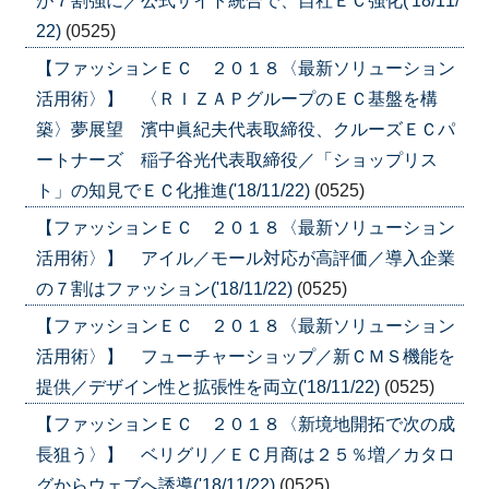
が７割強に／公式サイト統合で、自社ＥＣ強化('18/11/
22)
(0525)
【ファッションＥＣ ２０１８〈最新ソリューション
活用術〉】 〈ＲＩＺＡＰグループのＥＣ基盤を構
築〉夢展望 濱中眞紀夫代表取締役、クルーズＥＣパ
ートナーズ 稲子谷光代表取締役／「ショップリス
ト」の知見でＥＣ化推進('18/11/22)
(0525)
【ファッションＥＣ ２０１８〈最新ソリューション
活用術〉】 アイル／モール対応が高評価／導入企業
の７割はファッション('18/11/22)
(0525)
【ファッションＥＣ ２０１８〈最新ソリューション
活用術〉】 フューチャーショップ／新ＣＭＳ機能を
提供／デザイン性と拡張性を両立('18/11/22)
(0525)
【ファッションＥＣ ２０１８〈新境地開拓で次の成
長狙う〉】 ベリグリ／ＥＣ月商は２５％増／カタロ
グからウェブへ誘導('18/11/22)
(0525)