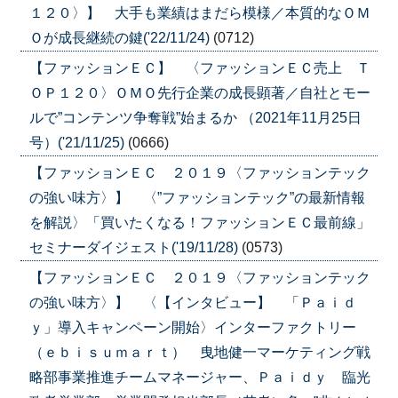
１２０〉】 大手も業績はまだら模様／本質的なＯＭ
Ｏが成長継続の鍵('22/11/24)
(0712)
【ファッションＥＣ】 〈ファッションＥＣ売上 Ｔ
ＯＰ１２０〉ＯＭＯ先行企業の成長顕著／自社とモー
ルで”コンテンツ争奪戦”始まるか （2021年11月25日
号）('21/11/25)
(0666)
【ファッションＥＣ ２０１９〈ファッションテック
の強い味方〉】 〈”ファッションテック”の最新情報
を解説〉「買いたくなる！ファッションＥＣ最前線」
セミナーダイジェスト('19/11/28)
(0573)
【ファッションＥＣ ２０１９〈ファッションテック
の強い味方〉】 〈【インタビュー】 「Ｐａｉｄ
ｙ」導入キャンペーン開始〉インターファクトリー
（ｅｂｉｓｕｍａｒｔ） 曳地健一マーケティング戦
略部事業推進チームマネージャー、Ｐａｉｄｙ 臨光