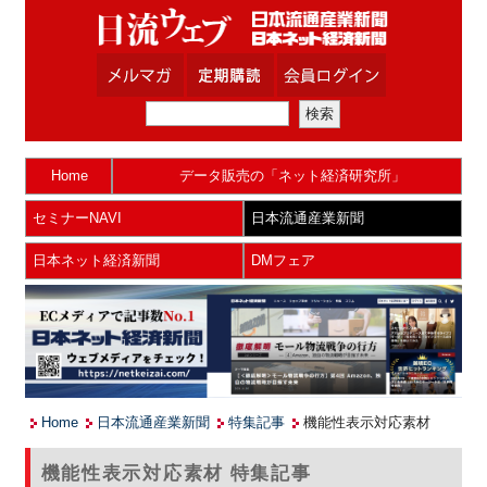
Home
データ販売の「ネット経済研究所」
セミナーNAVI
日本流通産業新聞
日本ネット経済新聞
DMフェア
Home
日本流通産業新聞
特集記事
機能性表示対応素材
機能性表示対応素材 特集記事