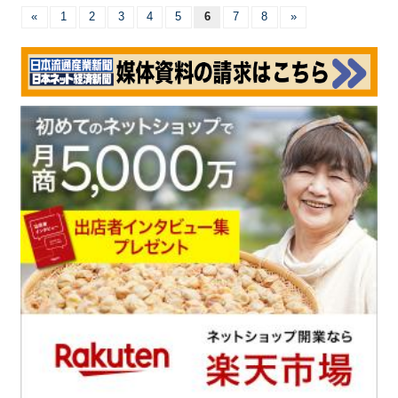
«
1
2
3
4
5
6
7
8
»