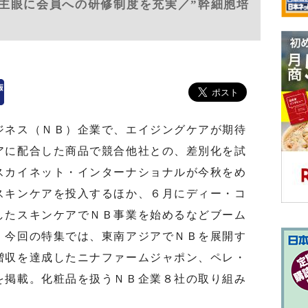
主眼に会員への研修制度を充実／”幹細胞培
ネス（ＮＢ）企業で、エイジングケアが期待
アに配合した商品で競合他社との、差別化を試
スカイネット・インターナショナルが今秋をめ
スキンケアを投入するほか、６月にディー・コ
したスキンケアでＮＢ事業を始めるなどブーム
。今回の特集では、東南アジアでＮＢを展開す
増収を達成したニナファームジャポン、ペレ・
を掲載。化粧品を扱うＮＢ企業８社の取り組み