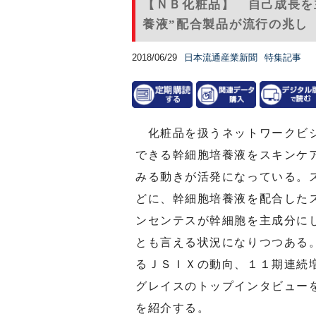
【ＮＢ化粧品】 自己成長を
養液”配合製品が流行の兆し
2018/06/29
日本流通産業新聞
特集記事
化粧品を扱うネットワークビジ
できる幹細胞培養液をスキンケ
みる動きが活発になっている。
どに、幹細胞培養液を配合した
ンセンテスが幹細胞を主成分に
とも言える状況になりつつある
るＪＳＩＸの動向、１１期連続
グレイスのトップインタビュー
を紹介する。