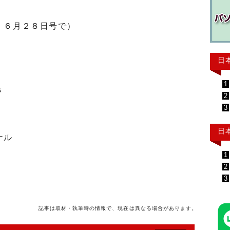
」６月２８日号で）
日
1
ｓ
2
3
日
ナル
1
2
3
記事は取材・執筆時の情報で、現在は異なる場合があります。