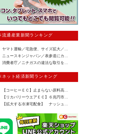
本流通産業新聞ランキング
ヤマト運輸／宅急便、サイズ拡大／…
ニュースキンジャパン／表参道にカ…
消費者庁／ニチガスの違法な取引を…
本ネット経済新聞ランキング
【コーヒーＥＣ】止まらない原料高…
【リカバリーウエアＥＣ】６兆円市…
【拡大する冷凍宅配食】 ナッシュ…