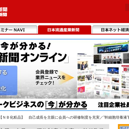
【ＮＢ化粧品】 自己成長を主眼に会員への研修制度を充実／”幹細胞培養液