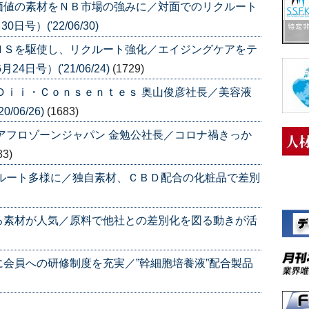
価値の素材をＮＢ市場の強みに／対面でのリクルート
号）('22/06/30)
ＮＳを駆使し、リクルート強化／エイジングケアをテ
日号）('21/06/24)
(1729)
Ｄｉｉ・Ｃｏｎｓｅｎｔｅｓ 奥山俊彦社長／美容液
06/26)
(1683)
アフロゾーンジャパン 金勉公社長／コロナ禍きっか
83)
クルート多様に／独自素材、ＣＢＤ配合の化粧品で差別
る素材が人気／原料で他社との差別化を図る動きが活
会員への研修制度を充実／”幹細胞培養液”配合製品