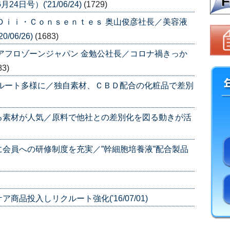
日号）('21/06/24)
(1729)
Ｄｉｉ・Ｃｏｎｓｅｎｔｅｓ 奥山俊彦社長／美容液
06/26)
(1683)
アフロゾーンジャパン 金勉公社長／コロナ禍きっか
83)
クルート多様に／独自素材、ＣＢＤ配合の化粧品で差別
る素材が人気／原料で他社との差別化を図る動きが活
会員への研修制度を充実／”幹細胞培養液”配合製品
品投入しリクルート強化('16/07/01)