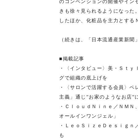
のコンベンションの開催やイン
きも徐々見られるようになった
したほか、化粧品を主力とする
（続きは、「日本流通産業新聞
■掲載記事
・〈インタビュー〉美・Ｓｔｙ
グで組織の底上げを
・〈サロンで活躍する会員〉ペ
主義」通じ”お家のようなお店”
・ＣｌｏｕｄＮｉｎｅ／ＮＭＮ
オールインワンジェル」
・ＬｅｏＳｉｚｅＤｅｓｉｇｎ
も