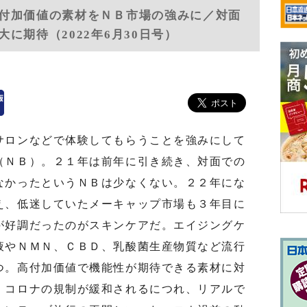
付加価値の素材をＮＢ市場の強みに／対面
に期待（2022年6月30日号）
ロンなどで体験してもらうことを強みにして
（ＮＢ）。２１年は前年に引き続き、対面での
なかったというＮＢは少なくない。２２年にな
え、低迷していたメーキャップ市場も３年目に
が好調だったのがスキンケアだ。エイジングケ
液やＮＭＮ、ＣＢＤ、乳酸菌生産物質など流行
つ。高付加価値で機能性が期待できる素材に対
。コロナの規制が緩和されるにつれ、リアルで