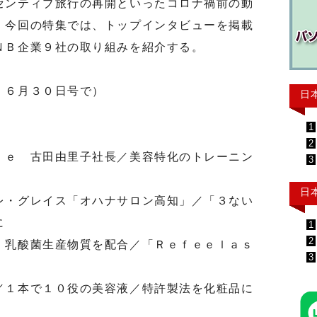
センティブ旅行の再開といったコロナ禍前の動
。今回の特集では、トップインタビューを掲載
ＮＢ企業９社の取り組みを紹介する。
」６月３０日号で）
日
1
2
ｌｅ 古田由里子社長／美容特化のトレーニン
3
日
レ・グレイス「オハナサロン高知」／「３ない
に
1
2
、乳酸菌生産物質を配合／「Ｒｅｆｅｅｌａｓ
3
／１本で１０役の美容液／特許製法を化粧品に