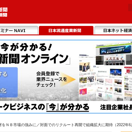
をＮＢ市場の強みに／対面でのリクルート再開で組織拡大に期待（2022年6