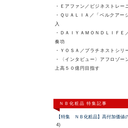
・Ｅアファン／ビジネストレー
・ＱＵＡＬＩＡ／「ベルクアー
入
・ＤＡＩＹＡＭＯＮＤＬＩＦＥ
奏功
・ＹＯＳＡ／プラチネストシリ
・〈インタビュー〉アフロゾー
上高５０億円目指す
ＮＢ化粧品 特集記事
【特集 ＮＢ化粧品】高付加価値の製品で
4)