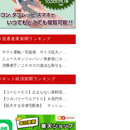
本流通産業新聞ランキング
ヤマト運輸／宅急便、サイズ拡大／…
ニュースキンジャパン／表参道にカ…
消費者庁／ニチガスの違法な取引を…
本ネット経済新聞ランキング
【コーヒーＥＣ】止まらない原料高…
【リカバリーウエアＥＣ】６兆円市…
【拡大する冷凍宅配食】 ナッシュ…