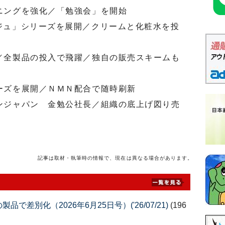
ニングを強化／「勉強会」を開始
ジュ」シリーズを展開／クリームと化粧水を投
／全製品の投入で飛躍／独自の販売スキームも
ーズを展開／ＮＭＮ配合で随時刷新
ンジャパン 金勉公社長／組織の底上げ図り売
記事は取材・執筆時の情報で、現在は異なる場合があります。
差別化（2026年6月25日号）('26/07/21)
(196