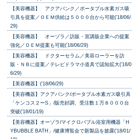
【美容機器】 アクアバンク／ポータブル水素ガス吸
引具を提案／ＯＥＭ供給は５０００台から可能('18/06/
29)
【美容機器】 オーゾラ／訪販・宣講販企業への提案
強化／ＯＥＭ提案も可能('18/06/29)
【美容機器】 ドクターセラム／美容ローラーを訪
販・ＮＢに提案／テレビドラマ小道具で認知拡大('18/0
6/29)
【美容機器】('18/06/29)
【美容機器】アクアバンク/ポータブル水素ガス吸引具
「ケンコス２ーS」/販売好調、受注数１万８０００台
突破('18/01/19)
【美容機器】オーゾラ/マイクロバブル浴室用機器「H
YBUBBLE BATH」/健康博覧会で新製品を披露('18/01/