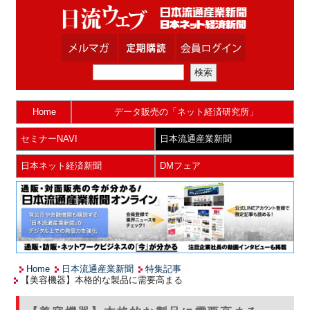
Home
データ販売の「ネット経済研究所」
セミナーNAVI
日本流通産業新聞
日本ネット経済新聞
DMフェア
Home
日本流通産業新聞
特集記事
【美容機器】本格的な製品に需要高まる