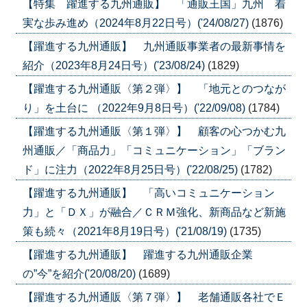
【特集 躍進する九州通販】 「通販王国」九州 着
実な歩み進め（2024年8月22日号）('24/08/27)
(1876)
【躍進する九州通販】 九州通販事業者の最新事情を
紹介（2023年8月24日号）('23/08/24)
(1829)
【躍進する九州通販〈第２弾〉】 「地元とのつなが
り」を土台に （2022年9月8日号）('22/09/08)
(1784)
【躍進する九州通販〈第１弾〉】 顧客の心つかむ九
州通販／「商品力」「コミュニケーション」「ブラン
ド」に注力（2022年8月25日号）('22/08/25)
(1782)
【躍進する九州通販】 「高いコミュニケーション
力」と「ＤＸ」が融合／ＣＲＭ強化、新商品など新施
策も続々（2021年8月19日号）('21/08/19)
(1735)
【躍進する九州通販】 躍進する九州通販企業
の”今”を紹介('20/08/20)
(1689)
【躍進する九州通販〈第７弾〉】 老舗通販各社でＥ