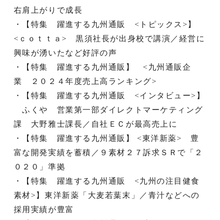
右肩上がりで成長
・【特集 躍進する九州通販 <トピックス>】
<ｃｏｔｔａ> 黒須社長が出身校で講演／経営に
興味が湧いたなど好評の声
・【特集 躍進する九州通販】 <九州通販企
業 ２０２４年度売上高ランキング>
・【特集 躍進する九州通販 <インタビュー>】
ふくや 営業第一部ダイレクトマーケティング
課 大野雅士課長／自社ＥＣが最高売上に
・【特集 躍進する九州通販】 <東洋新薬> 豊
富な開発実績を蓄積／９素材２７訴求ＳＲで「２
０２０」準拠
・【特集 躍進する九州通販 <九州の注目健食
素材>】東洋新薬「大麦若葉末」／青汁などへの
採用実績が豊富