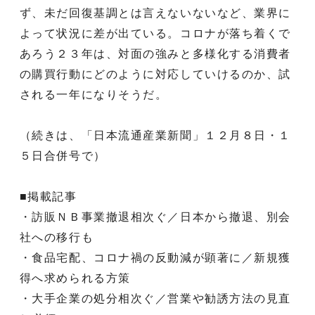
ず、未だ回復基調とは言えないないなど、業界に
よって状況に差が出ている。コロナが落ち着くで
あろう２３年は、対面の強みと多様化する消費者
の購買行動にどのように対応していけるのか、試
される一年になりそうだ。
（続きは、「日本流通産業新聞」１２月８日・１
５日合併号で）
■掲載記事
・訪販ＮＢ事業撤退相次ぐ／日本から撤退、別会
社への移行も
・食品宅配、コロナ禍の反動減が顕著に／新規獲
得へ求められる方策
・大手企業の処分相次ぐ／営業や勧誘方法の見直