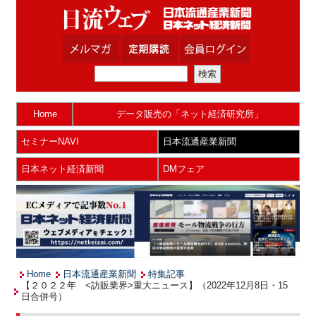
Home
データ販売の「ネット経済研究所」
セミナーNAVI
日本流通産業新聞
日本ネット経済新聞
DMフェア
Home
日本流通産業新聞
特集記事
【２０２２年 <訪販業界>重大ニュース】（2022年12月8日・15
日合併号）