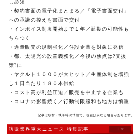
し必須
・契約書面の電子化まとまる／「電子書面交付」
への承諾の控えを書面で交付
・インボイス制度開始まで１年／延期の可能性も
ちらつく
・過量販売の規制強化／住設企業を対象に発信
・都、太陽光の設置義務化／今後の焦点は?支援
策?に
・ヤクルト１０００が大ヒット／生産体制を増強
し１日当たり１８０本供給
・コスト高が利益圧迫／販売を中止する企業も
・コロナの影響続く／行動制限緩和も地方は慎重
記事は取材・執筆時の情報で、現在は異なる場合があります。
訪販業界重大ニュース 特集記事
List