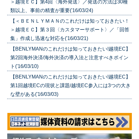
＞越境ＥＣ】第4回〈海外発送〉／発送の方法は30種
類以上、事前の精査が重要('16/03/24)
【＜ＢＥＮＬＹＭＡＮのこれだけは知っておきたい！
＞越境ＥＣ】第３回〈カスタマーサポート〉／「回答
集」作成し迅速な対応を('16/03/21)
【BENLYMANのこれだけは知っておきたい!越境EC】
第2回海外決済/海外決済の導入法と注意すべきポイン
ト('16/03/10)
【BENLYMANのこれだけは知っておきたい!越境EC】
第1回越境ECの現状と課題/越境EC参入には3つの大き
な壁がある('16/03/03)