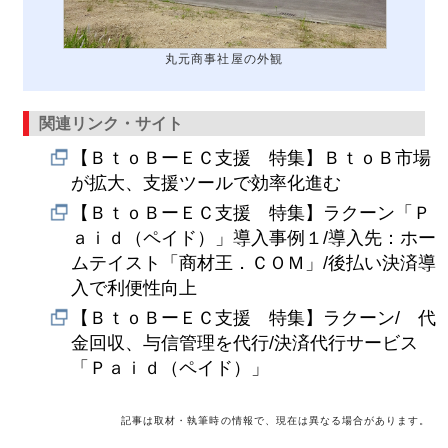
丸元商事社屋の外観
関連リンク・サイト
【ＢｔｏＢーＥＣ支援 特集】ＢｔｏＢ市場
が拡大、支援ツールで効率化進む
【ＢｔｏＢーＥＣ支援 特集】ラクーン「Ｐ
ａｉｄ（ペイド）」導入事例１/導入先：ホー
ムテイスト「商材王．ＣＯＭ」/後払い決済導
入で利便性向上
【ＢｔｏＢーＥＣ支援 特集】ラクーン/ 代
金回収、与信管理を代行/決済代行サービス
「Ｐａｉｄ（ペイド）」
記事は取材・執筆時の情報で、現在は異なる場合があります。