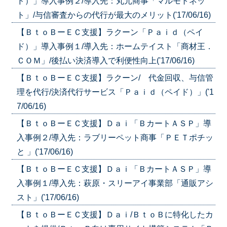
ド）」導入事例２/導入先：丸元商事「マルモトネッ
ト」/与信審査からの代行が最大のメリット('17/06/16)
【ＢｔｏＢーＥＣ支援】ラクーン「Ｐａｉｄ（ペイ
ド）」導入事例１/導入先：ホームテイスト「商材王．
ＣＯＭ」/後払い決済導入で利便性向上('17/06/16)
【ＢｔｏＢーＥＣ支援】ラクーン/ 代金回収、与信管
理を代行/決済代行サービス「Ｐａｉｄ（ペイド）」('1
7/06/16)
【ＢｔｏＢーＥＣ支援】Ｄａｉ「ＢカートＡＳＰ」導
入事例２/導入先：ラブリーペット商事「ＰＥＴポチッ
と 」('17/06/16)
【ＢｔｏＢーＥＣ支援】Ｄａｉ「ＢカートＡＳＰ」導
入事例１/導入先：萩原・スリーアイ事業部「通販アシ
スト」('17/06/16)
【ＢｔｏＢーＥＣ支援】Ｄａｉ/ＢｔｏＢに特化したカ