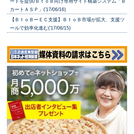
ートを提供/ＢｔｏＢ向け専用サイト構築システム「Ｂ
カートＡＳＰ」('17/06/16)
【ＢｔｏＢーＥＣ支援】ＢｔｏＢ市場が拡大、支援ツ
ールで効率化進む('17/06/15)