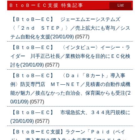
ＢｔｏＢーＥＣ支援 特集記事
List
【ＢｔｏＢ―ＥＣ】 ジェーエムエーシステムズ
〈「２ｎｄ ＳＴＥＰ」〉／売上拡大にも寄与／シス
テム自動化を支援('20/01/09)
(0577)
【ＢｔｏＢ―ＥＣ】 〈インタビュー〉イーシー・ラ
イダー 川手正己社長／業務効率化を目的にＥＣ化検
討を('20/01/09)
(0577)
【ＢｔｏＢ―ＥＣ】 〈Ｄａｉ「Ｂカート」導入事
例〉防災専門店 ＭＴ―ＮＥＴ／見積書の自動作成機
能が魅力／接点なかった自治会、保育園からも受注('2
0/01/09)
(0577)
【ＢｔｏＢ―ＥＣ】 市場急拡大、３４４兆円規模に
('20/01/09)
(0577)
【ＢｔｏＢーＥＣ支援】ラクーン「Ｐａｉｄ（ペイ