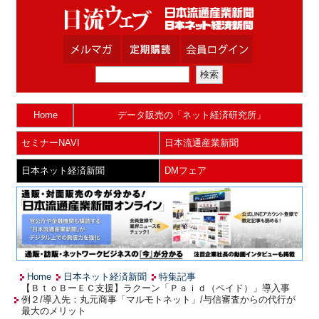
Home
データ販売の「ネット経済研究所」
セミナーNAVI
日本流通産業新聞
日本ネット経済新聞
DMフェア
Home
日本ネット経済新聞
特集記事
【ＢｔｏＢーＥＣ支援】ラクーン「Ｐａｉｄ（ペイド）」導入事
例２/導入先：丸元商事「マルモトネット」/与信審査からの代行が
最大のメリット