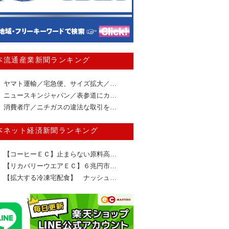
本流通産業新聞ランキング
ヤマト運輸／宅急便、サイズ拡大／…
ニュースキンジャパン／表参道にカ…
消費者庁／ニチガスの違法な取引を…
本ネット経済新聞ランキング
【コーヒーＥＣ】止まらない原料高…
【リカバリーウエアＥＣ】６兆円市…
【拡大する冷凍宅配食】 ナッシュ…