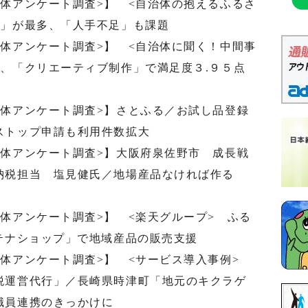
体アンケート調査>】 <自治体の抱えるふるさ
加」が最多、「人手不足」も課題
体アンケート調査>】 <自治体に聞く！中間事
、「クリエーティブ制作」で満足度３.９５点
治体アンケート調査>】さとふる／お試し品登録
ストップ申請も利用件数拡大
治体アンケート調査>】大阪府泉佐野市 成長戦
納税担当 塩見健氏／地場産品なければ作る
体アンケート調査>】 <楽天グループ> ふる
テナショップ」で地域産品の販売支援
治体アンケート調査>】 <サービス導入事例>
税運営代行」／長崎県時津町「地元のキクラゲ
職員連携のきっかけに