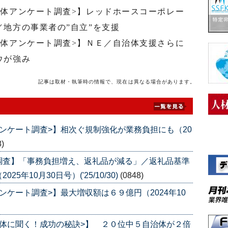
治体アンケート調査>】レッドホースコーポレー
地方の事業者の”自立”を支援
治体アンケート調査>】ＮＥ／自治体支援さらに
ウが強み
記事は取材・執筆時の情報で、現在は異なる場合があります。
ンケート調査>】相次ぐ規制強化が業務負担にも（20
8)
調査】「事務負担増え、返礼品が減る」／返礼品基準
年10月30日号）('25/10/30)
(0848)
ケート調査>】最大増収額は６９億円（2024年10
体に聞く！成功の秘訣>】 ２０位中５自治体が２倍