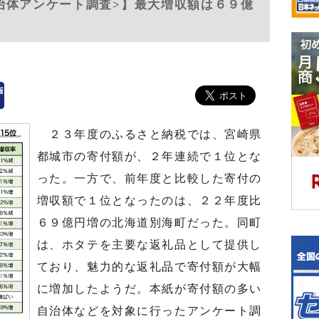
治体アンケート調査>】最大増収額は６９億
２３年度のふるさと納税では、宮崎県
都城市の寄付額が、２年連続で１位とな
った。一方で、前年度と比較した寄付の
増収額で１位となったのは、２２年度比
６９億円増の北海道別海町だった。同町
は、ホタテを主要な返礼品として提供し
ており、魅力的な返礼品で寄付額が大幅
に増加したようだ。本紙が寄付額の多い
自治体などを対象に行ったアンケート調