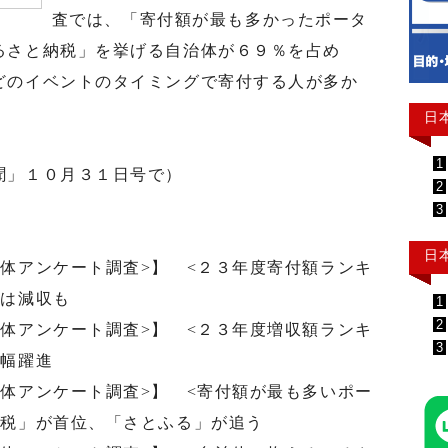
査では、「寄付額が最も多かったポータ
るさと納税」を挙げる自治体が６９％を占め
どのイベントのタイミングで寄付する人が多か
日
1
聞」１０月３１日号で）
2
3
日
体アンケート調査>】 <２３年度寄付額ランキ
位は減収も
1
2
体アンケート調査>】 <２３年度増収額ランキ
3
大幅躍進
体アンケート調査>】 <寄付額が最も多いポー
納税」が首位、「さとふる」が追う