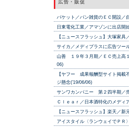
広告・販促
バケット／パン雑貨のＥＣ開設／自社メデ
日東電化工業／アマゾンに出店開始／自
【ニュースフラッシュ】大塚家具／インテ
サイカ／メディプラスに広告ツール導入
山善 １９年３月期／ＥＣ売上高１９
06)
【ヤフー 成果報酬型サイト掲載
ジ懸念('19/06/06)
サンワカンパニー 第２四半期／売上高
Ｃｌｅａｒ／日本酒特化のメディア事業
【ニュースフラッシュ】楽天／新元号セー
アイスタイル〈ランウェイでＰＲ〉／Ｔ