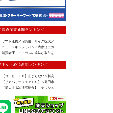
本流通産業新聞ランキング
ヤマト運輸／宅急便、サイズ拡大／…
ニュースキンジャパン／表参道にカ…
消費者庁／ニチガスの違法な取引を…
本ネット経済新聞ランキング
【コーヒーＥＣ】止まらない原料高…
【リカバリーウエアＥＣ】６兆円市…
【拡大する冷凍宅配食】 ナッシュ…