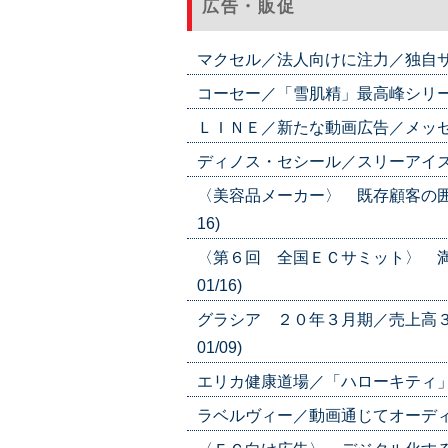
広告・販促
マクセル／法人向けに注力／独自サービ
コーセー／「雪肌精」最高峰シリーズ発
ＬＩＮＥ／新たな動画広告／メッセージ
ディノス・セシール／スリーアイズに出
〈美容品メーカー〉 既存顧客の囲い
16)
〈第６回 全国ＥＣサミット〉 満
01/16)
グラシア ２０年３月期／売上高３
01/09)
エリカ健康道場／「ハローキティ」とコ
ラベルヴィー／動画通じてオーディショ