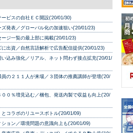
スの自社ＥＣ開設('20/01/30)
表／グローバル化の加速狙い('20/01/23)
一覧の最上部に掲載('20/01/23)
資／自然言語解析で広告配信提供('20/01/23)
込み強化／リアル、ネット問わず接点拡充('20/01/
員の２１１人が来場／３団体の推薦講師が登壇('20/
００％増見込む／梱包、発送内製で収益も向上('20/
ラボのリユースボトル('20/01/09)
ン／環境問題の意識向上も('20/01/09)