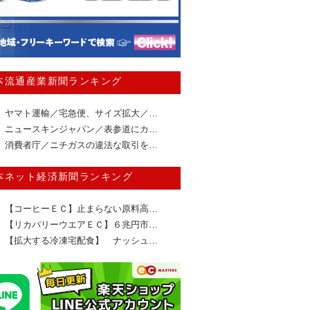
本流通産業新聞ランキング
ヤマト運輸／宅急便、サイズ拡大／…
ニュースキンジャパン／表参道にカ…
消費者庁／ニチガスの違法な取引を…
本ネット経済新聞ランキング
【コーヒーＥＣ】止まらない原料高…
【リカバリーウエアＥＣ】６兆円市…
【拡大する冷凍宅配食】 ナッシュ…