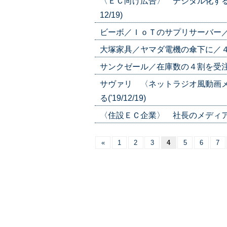
〈ＥＣ向け広告〉 デジタル化する
12/19)
ビーボ／ＩｏＴのサプリサーバー／体調
大塚家具／ヤマダ電機の傘下に／４億円
サンクゼール／在庫数の４割を受注／通
サヴァリ 〈ネットラジオ風動画
る('19/12/19)
〈住設ＥＣ企業〉 社長のメディア露出
«
1
2
3
4
5
6
7