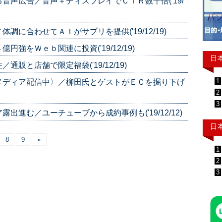
音声広告／音声＋ディスプレイでＣＴＲ数十倍('19/
に合わせてＡＩがサプリを提供('19/12/19)
強をＷｅｂ関連に投資('19/12/19)
日
販と店舗で限定福袋('19/12/19)
1
メディア配信中〉／柳田氏とゲストがＥＣを掘り下げ
2
3
進む／ユーチューブから成約事例も('19/12/12)
日
8
9
»
1
2
3