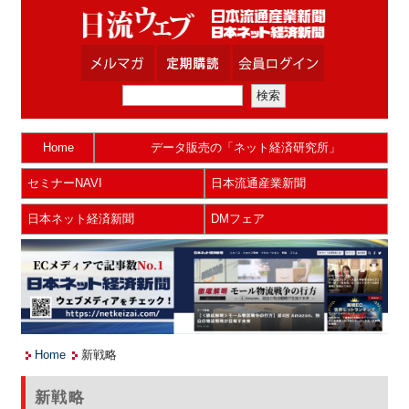
Home
データ販売の「ネット経済研究所」
セミナーNAVI
日本流通産業新聞
日本ネット経済新聞
DMフェア
Home
新戦略
新戦略