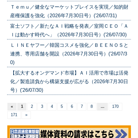
Ｔｅｍｕ／健全なマーケットプレイスを実現／知的財
産権保護を強化（2026年7月30日号）('26/07/31)
富士ソフト／新たなＡＩ戦略を発表／室岡ＣＥＯ「Ａ
Ｉは動かす時代へ」（2026年7月30日号）('26/07/30)
ＬＩＮＥヤフー／韓国コスメを強化／ＢＥＥＮＯＳと
連携、専用店舗を開設（2026年7月30日号）('26/07/3
0)
【拡大するオンデマンド市場】ＡＩ活用で市場は活発
化／製造請負から構築支援が広がる（2026年7月30日
号）('26/07/30)
«
1
2
3
4
5
6
7
8
...
170
171
»