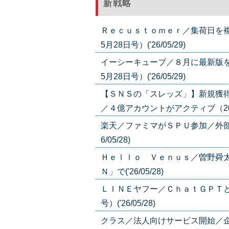
新戦略
Ｒｅｃｕｓｔｏｍｅｒ／集荷日を複
5月28日号）('26/05/29)
イーシーキューブ／８月に最新版を
5月28日号）('26/05/29)
【ＳＮＳの「スレッズ」】新規獲
／４億アカウントがアクティブ（2026年
楽天／ファミマがＳＰＵ参加／外部企
6/05/28)
Ｈｅｌｌｏ Ｖｅｎｕｓ／曽野舜
Ｎ」で('26/05/28)
ＬＩＮＥヤフー／ＣｈａｔＧＰＴと
号）('26/05/28)
クラス／法人向けサービス開始／企業の