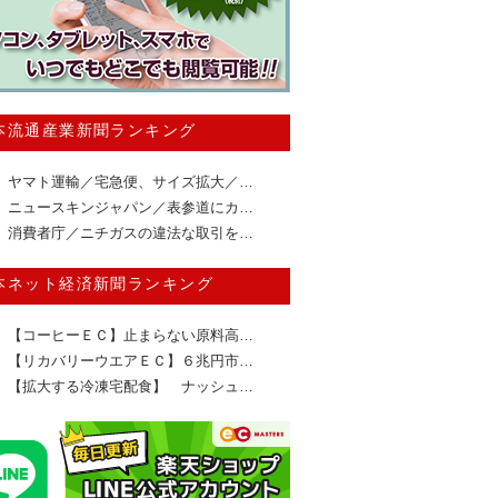
本流通産業新聞ランキング
ヤマト運輸／宅急便、サイズ拡大／…
ニュースキンジャパン／表参道にカ…
消費者庁／ニチガスの違法な取引を…
本ネット経済新聞ランキング
【コーヒーＥＣ】止まらない原料高…
【リカバリーウエアＥＣ】６兆円市…
【拡大する冷凍宅配食】 ナッシュ…