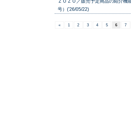
ＺＯＺＯ／販売予定商品の紹介機能
号）('26/05/22)
«
1
2
3
4
5
6
7