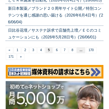
どＣＲＭ施策を自動化（2026年6月4日号）('26/06/05)
新日本製薬／ブランド２０周年サイト公開／特別コン
テンツを通じ感謝の思い届ける（2026年6月4日号）('2
6/06/04)
日比谷花壇／サステナ訴求で店舗売上増／ＥＣのコミ
ュケーションにも（2026年5月28日号）('26/06/01)
«
1
2
3
4
5
6
7
8
...
170
171
»