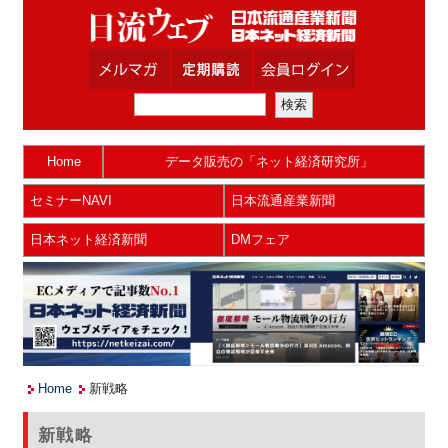
Home
データ販売の「ネット経済研究所」
セミナーNAVI
日本流通産業新聞
日本ネット経済新聞
DMフェア
Home
新戦略
新戦略