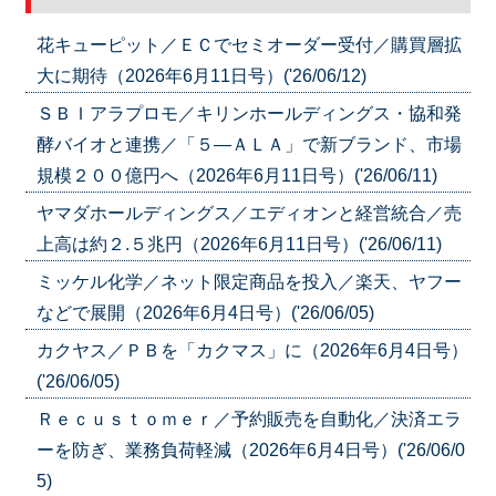
花キューピット／ＥＣでセミオーダー受付／購買層拡
大に期待（2026年6月11日号）('26/06/12)
ＳＢＩアラプロモ／キリンホールディングス・協和発
酵バイオと連携／「５―ＡＬＡ」で新ブランド、市場
規模２００億円へ（2026年6月11日号）('26/06/11)
ヤマダホールディングス／エディオンと経営統合／売
上高は約２.５兆円（2026年6月11日号）('26/06/11)
ミッケル化学／ネット限定商品を投入／楽天、ヤフー
などで展開（2026年6月4日号）('26/06/05)
カクヤス／ＰＢを「カクマス」に（2026年6月4日号）
('26/06/05)
Ｒｅｃｕｓｔｏｍｅｒ／予約販売を自動化／決済エラ
ーを防ぎ、業務負荷軽減（2026年6月4日号）('26/06/0
5)