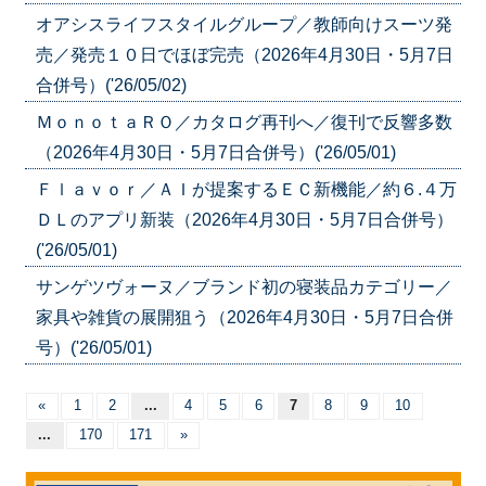
オアシスライフスタイルグループ／教師向けスーツ発
売／発売１０日でほぼ完売（2026年4月30日・5月7日
合併号）('26/05/02)
ＭｏｎｏｔａＲＯ／カタログ再刊へ／復刊で反響多数
（2026年4月30日・5月7日合併号）('26/05/01)
Ｆｌａｖｏｒ／ＡＩが提案するＥＣ新機能／約６.４万
ＤＬのアプリ新装（2026年4月30日・5月7日合併号）
('26/05/01)
サンゲツヴォーヌ／ブランド初の寝装品カテゴリー／
家具や雑貨の展開狙う（2026年4月30日・5月7日合併
号）('26/05/01)
«
1
2
...
4
5
6
7
8
9
10
...
170
171
»