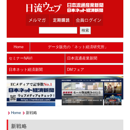
Home
データ販売の「ネット経済研究所」
セミナーNAVI
日本流通産業新聞
日本ネット経済新聞
DMフェア
Home
新戦略
新戦略