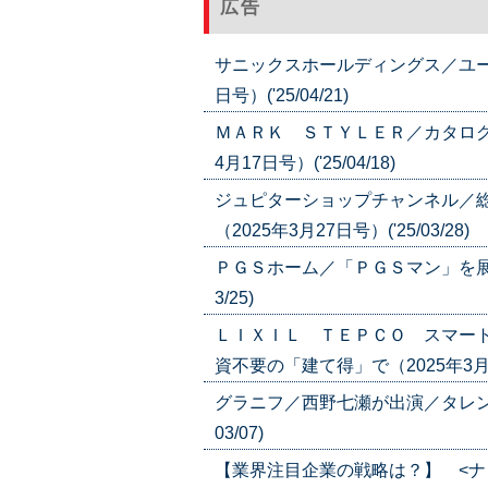
広告
サニックスホールディングス／ユー
日号）('25/04/21)
ＭＡＲＫ ＳＴＹＬＥＲ／カタログ
4月17日号）('25/04/18)
ジュピターショップチャンネル／
（2025年3月27日号）('25/03/28)
ＰＧＳホーム／「ＰＧＳマン」を展開／
3/25)
ＬＩＸＩＬ ＴＥＰＣＯ スマー
資不要の「建て得」で（2025年3月6日号
グラニフ／西野七瀬が出演／タレント
03/07)
【業界注目企業の戦略は？】 <ナ