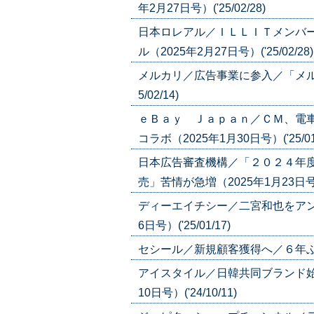
年2月27日号）('25/02/28)
日本ロレアル／ＩＬＬＩＴメンバ
ル（2025年2月27日号）('25/02/28)
メルカリ／広告事業に参入／「メルカ
5/02/14)
ｅＢａｙ Ｊａｐａｎ／ＣＭ、電
コラボ（2025年1月30日号）('25/01/
日本広告審査機構／「２０２４年
売」苦情が急増（2025年1月23日号）('
ディーエイチシー／二宮和也をアン
6日号）('25/01/17)
セシール／新規顧客獲得へ／６年ぶりテレ
アイスタイル／日韓共同ブランド始
10日号）('24/10/11)