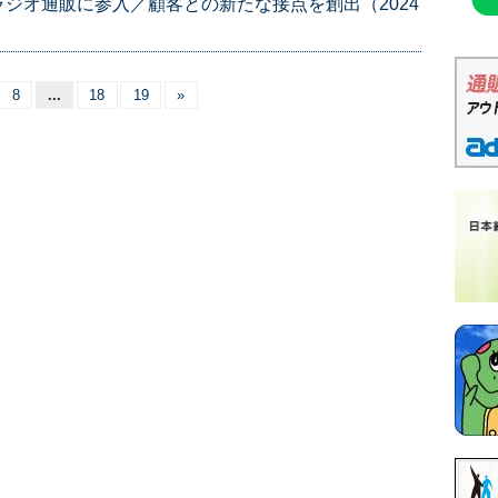
ジオ通販に参入／顧客との新たな接点を創出（2024
8
...
18
19
»