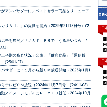
ーがアンバサダーに／ベストセラー商品をリニューア
リＡｄｓ」の提供を開始（2025年2月13日号）('2
日
1
車広告を展開／「メガポ」ＰＲで「うる星やつら」と
2
31)
3
度上半期の審査状況」公表／「健康食品」「通信販
日
25/01/27)
バサダーに／１月から新ＣＭ放送開始（2025年1月1
1
2
3
ビＣＭ放送（2024年11月7日号）('24/11/08)
動／イメージモデルにＮｉｚｉＵ就任（2024年10月