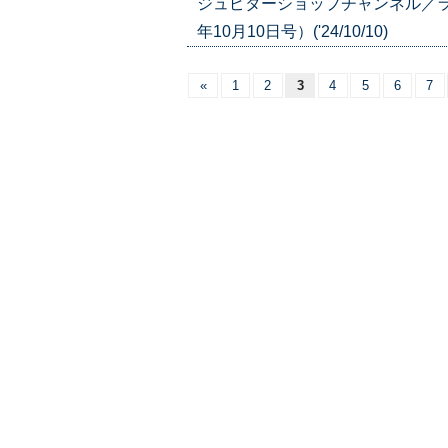
ジュピターショップチャンネル／ラ
年10月10日号）('24/10/10)
«
1
2
3
4
5
6
7