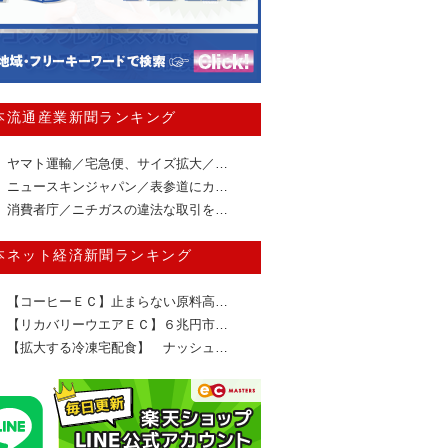
本流通産業新聞ランキング
ヤマト運輸／宅急便、サイズ拡大／…
ニュースキンジャパン／表参道にカ…
消費者庁／ニチガスの違法な取引を…
本ネット経済新聞ランキング
【コーヒーＥＣ】止まらない原料高…
【リカバリーウエアＥＣ】６兆円市…
【拡大する冷凍宅配食】 ナッシュ…