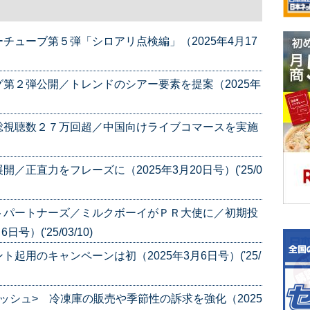
チューブ第５弾「シロアリ点検編」（2025年4月17
第２弾公開／トレンドのシアー要素を提案（2025年
総視聴数２７万回超／中国向けライブコマースを実施
正直力をフレーズに（2025年3月20日号）('25/0
トパートナーズ／ミルクボーイがＰＲ大使に／初期投
）('25/03/10)
起用のキャンペーンは初（2025年3月6日号）('25/
ッシュ> 冷凍庫の販売や季節性の訴求を強化（2025