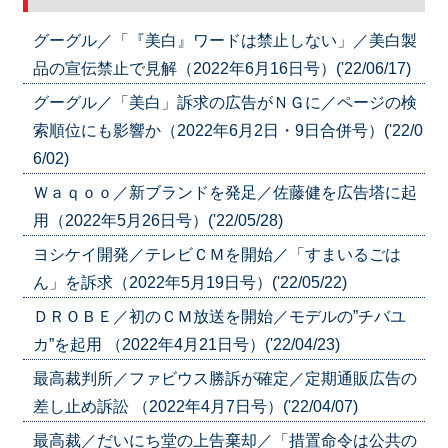
グーグル／「『美白』ワードは禁止しない」／美白製
品の宣伝禁止で見解（2022年6月16日号）('22/06/17)
グーグル／「美白」訴求の広告がＮＧに／ページの検
索順位にも影響か（2022年6月2日・9日合併号）('22/0
6/02)
Ｗａｑｏｏ／新ブランドを発足／佐藤健を広告塔に起
用（2022年5月26日号）('22/05/28)
ヨシケイ開発／テレビＣＭを開始／「すまいるごは
ん」を訴求（2022年5月19日号）('22/05/22)
ＤＲＯＢＥ／初のＣＭ放送を開始／モデルの”チバユ
カ”を起用 （2022年4月21日号）('22/04/23)
最高裁判所／ファビウス勝訴が確定／定期通販広告の
差し止め訴訟 （2022年4月7日号）('22/04/07)
最高裁／だいにち堂の上告棄却／「措置命令は公共の