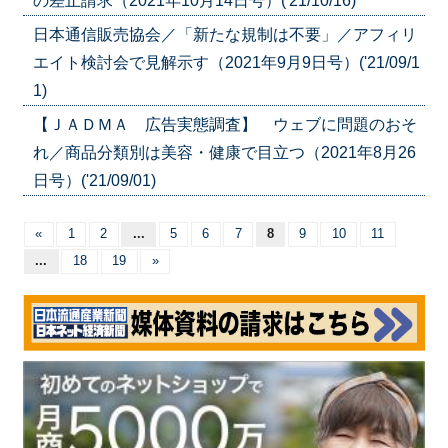
の差止請求（2021年10月14日号）('21/10/16)
日本通信販売協会／「新たな規制は不要」／アフィリ
エイト検討会で見解示す（2021年9月9日号）('21/09/1
1)
【ＪＡＤＭＡ 広告実態調査】 ウェブに問題のおそ
れ／商品分類別は美容・健康で目立つ（2021年8月26
日号）('21/09/01)
«
1
2
...
5
6
7
8
9
10
11
...
18
19
»