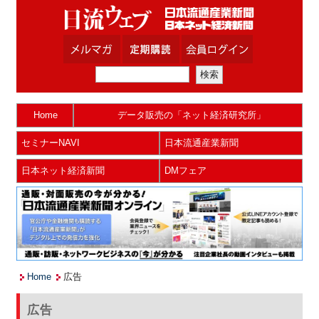
Home
データ販売の「ネット経済研究所」
セミナーNAVI
日本流通産業新聞
日本ネット経済新聞
DMフェア
Home
広告
広告