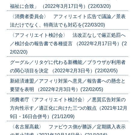
福祉に合致」 （2022年3月17日号）('22/03/20)
〈消費者委員会〉 アフィリエイト広告で議論／景表
法だけでなく、特商法でも対応を('22/03/20)
〈アフィリエイト検討会〉 法改正なしで厳正処罰へ
／検討会の報告書で各種提言 （2022年2月17日号）('2
2/02/20)
グーグル／リタゲに代わる新機能／ブラウザが利用者
の関心項目を決定 （2022年2月3日号）('22/02/05)
新経済連盟／アフィリ対策へ意見／報告書への懸念と
要望を表明 （2022年2月3日号）('22/02/05)
消費者庁〈アフィリエイト検討会〉／悪質広告対策の
方向性示す／適正化に向けた三つの観点（2021年12月
9日・16日合併号）('21/12/09)
〈名古屋高裁〉 ファビウス側が勝訴／定期購入表示