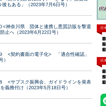
後もある」（2023年7月6日号）
０<神奈川県 団体と連携し悪質訪販を撃退
日
止へ（2023年6月22日号）
1
2
3
９ <契約書面の電子化> 「適合性確認」
日号）
日
1
2
８ <サブスク振興会、ガイドラインを発表
3
義務付け（2023年5月18日号）