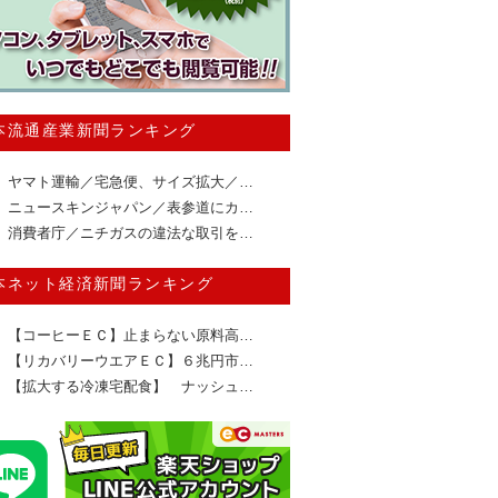
本流通産業新聞ランキング
ヤマト運輸／宅急便、サイズ拡大／…
ニュースキンジャパン／表参道にカ…
消費者庁／ニチガスの違法な取引を…
本ネット経済新聞ランキング
【コーヒーＥＣ】止まらない原料高…
【リカバリーウエアＥＣ】６兆円市…
【拡大する冷凍宅配食】 ナッシュ…