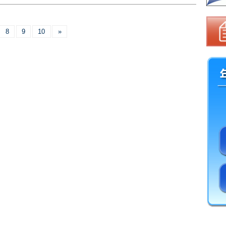
8
9
10
»