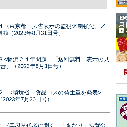
４４〈東京都 広告表示の監視体制強化〉／
（2023年8月31日号）
３<物流２４年問題 「送料無料」表示の見
」（2023年8月3日号）
４２ <環境省、食品ロスの発生量を発表>
023年7月20日号）
４１〈業界関係者に聞く、「きなり」措置命