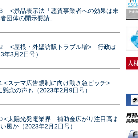
３ <景品表示法「悪質事業者への効果は未
費者団体の開示要請」
２ <屋根・外壁訪販トラブル増> 行政は
3年3月2日号）
３１<ステマ広告規制に向け動き急ピッチ>
懸念の声も（2023年2月9日号）
０<太陽光発電業界 補助金広がり注目高ま
風か（2023年2月2日号）