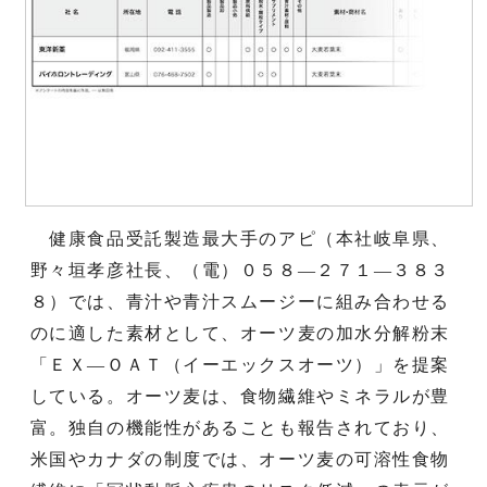
健康食品受託製造最大手のアピ（本社岐阜県、
野々垣孝彦社長、（電）０５８―２７１―３８３
８）では、青汁や青汁スムージーに組み合わせる
のに適した素材として、オーツ麦の加水分解粉末
「ＥＸ―ＯＡＴ（イーエックスオーツ）」を提案
している。オーツ麦は、食物繊維やミネラルが豊
富。独自の機能性があることも報告されており、
米国やカナダの制度では、オーツ麦の可溶性食物