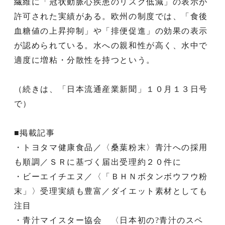
繊維に「冠状動脈心疾患のリスク低減」の表示が
許可された実績がある。欧州の制度では、「食後
血糖値の上昇抑制」や「排便促進」の効果の表示
が認められている。水への親和性が高く、水中で
適度に増粘・分散性を持つという。
（続きは、「日本流通産業新聞」１０月１３日号
で）
■掲載記事
・トヨタマ健康食品／〈桑葉粉末〉青汁への採用
も順調／ＳＲに基づく届出受理約２０件に
・ビーエイチエヌ／〈「ＢＨＮボタンボウフウ粉
末」〉受理実績も豊富／ダイエット素材としても
注目
・青汁マイスター協会 〈日本初の?青汁のスペ