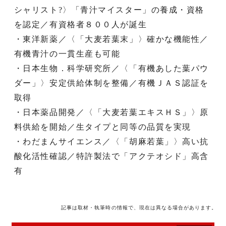
シャリスト?〉「青汁マイスター」の養成・資格
を認定／有資格者８００人が誕生
・東洋新薬／〈「大麦若葉末」〉確かな機能性／
有機青汁の一貫生産も可能
・日本生物．科学研究所／〈「有機あした葉パウ
ダー」〉安定供給体制を整備／有機ＪＡＳ認証を
取得
・日本薬品開発／〈「大麦若葉エキスＨＳ」〉原
料供給を開始／生タイプと同等の品質を実現
・わだまんサイエンス／〈「胡麻若葉」〉高い抗
酸化活性確認／特許製法で「アクテオシド」高含
有
記事は取材・執筆時の情報で、現在は異なる場合があります。