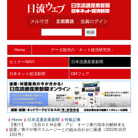
Home
データ販売の「ネット経済研究所」
セミナーNAVI
日本流通産業新聞
日本ネット経済新聞
DMフェア
Home
日本流通産業新聞
特集記事
【青汁】 〈注目ＯＥＭ企業〉アピ オーツ麦の加水分解粉末を
提案／青汁や青汁スムージーとの組み合わせに最適（2022年10月
13日号）