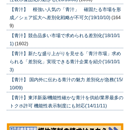
【青汁】 根強い人気の「青汁」 確固たる市場を形
成／シェア拡大へ差別化戦略が不可欠('19/10/10)
(164
9)
【青汁】競合品多い市場で求められる差別化('18/10/1
1)
(1602)
【青汁】新たな盛り上がりを見せる「青汁市場」求め
られる「差別化」実現できる青汁企業を紹介('16/10/1
3)
【青汁】 国内外に伝わる青汁の魅力 差別化が急務('15/
10/09)
【青汁】東洋新薬/機能性確かな青汁を供給/業界最多の
トクホ許可 機能性表示制度にも対応('14/11/11)