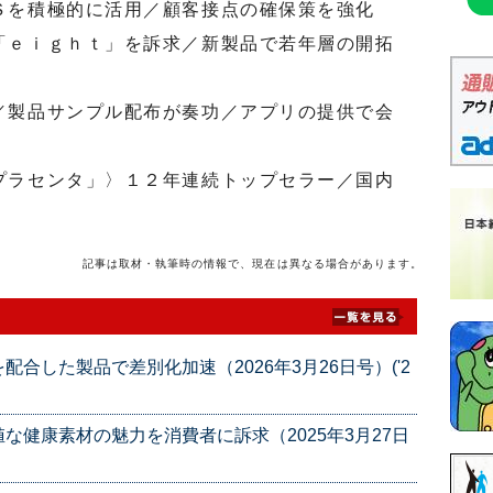
Ｓを積極的に活用／顧客接点の確保策を強化
「ｅｉｇｈｔ」を訴求／新製品で若年層の開拓
／製品サンプル配布が奏功／アプリの提供で会
プラセンタ」〉１２年連続トップセラー／国内
記事は取材・執筆時の情報で、現在は異なる場合があります。
合した製品で差別化加速（2026年3月26日号）('2
な健康素材の魅力を消費者に訴求（2025年3月27日