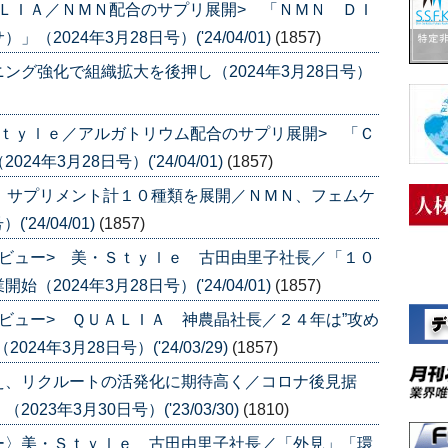
ＬＩＡ／ＮＭＮ配合のサプリ展開> 「ＮＭＮ ＤＩ
024年3月28日号）('24/04/01)
(1857)
ング強化で組織拡大を後押し（2024年3月28日号）
ｔｙｌｅ／アルガトリウム配合のサプリ展開> 「Ｃ
年3月28日号）('24/04/01)
(1857)
 サプリメント計１０種類を展開／ＮＭＮ、フェムケ
24/04/01)
(1857)
ビュー> 美・Ｓｔｙｌｅ 古田由里子社長／「１０
024年3月28日号）('24/04/01)
(1857)
ビュー> ＱＵＡＬＩＡ 神農晶社長／２４年は”攻め
4年3月28日号）('24/03/29)
(1857)
え、リクルートの活発化に期待高く／コロナ後見据
3年3月30日号）('23/03/30)
(1810)
ー〉美・Ｓｔｙｌｅ 古田由里子社長／「外見」「環