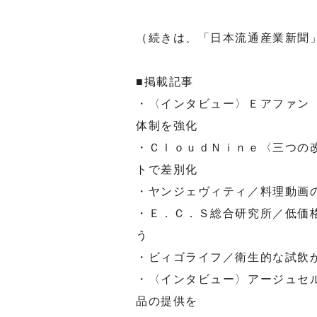
（続きは、「日本流通産業新聞
■掲載記事
・〈インタビュー〉Ｅアファン
体制を強化
・ＣｌｏｕｄＮｉｎｅ〈三つの
トで差別化
・ヤンジェヴィティ／料理動画
・Ｅ．Ｃ．Ｓ総合研究所／低価
う
・ビィゴライフ／衛生的な試飲
・〈インタビュー〉アージュセ
品の提供を