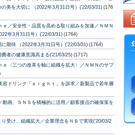
大切に （2022年3月31日号）('22/03/31)
(176
ｉｎｅ／安全性・品質を高める取り組みを加速／ＮＭＮ
3月31日号）('22/03/31)
(1764)
（2022年3月31日号）('22/03/31)
(1764)
の健康意識高まる('21/03/25)
(1717)
ｉｎｅ〈三つの改革を軸に組織を拡大〉／ＮＭＮのサプ
)
／美容ドリンク「ｅｉｇｈｔ」を訴求／新製品で若年層
ス／動画、ＳＮＳを積極的に活用／顧客接点の確保策を
受け、組織拡大／企業理念をＮＢで実現('20/03/2