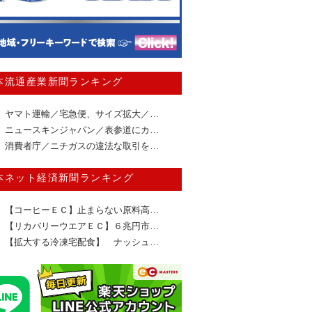
本流通産業新聞ランキング
ヤマト運輸／宅急便、サイズ拡大／…
ニュースキンジャパン／表参道にカ…
消費者庁／ニチガスの違法な取引を…
本ネット経済新聞ランキング
【コーヒーＥＣ】止まらない原料高…
【リカバリーウエアＥＣ】６兆円市…
【拡大する冷凍宅配食】 ナッシュ…