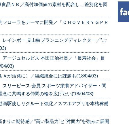
康食品ＮＢ／高付加価値の素材を配合し、差別化を図
腸内フローラをテーマに開発／「ＣＨＯＶＥＲＹＧＰＲ
〉レインボー 見山敏プランニングディレクター／”ご
3)
〉アージュセルビス 本田正治社長／「長寿社会」目
4/03)
が活発に〉／組織統合には課題も('18/04/03)
〉スリーピース 会員 スポーツ栄養アドバイザー・関
に共鳴する仲間の輪を広げたい('18/04/03)
／動画駆使しリクルート強化／スマホアプリを本格稼働
の高まりに期待感／”高い製品力”と”対面力”を強みに展開