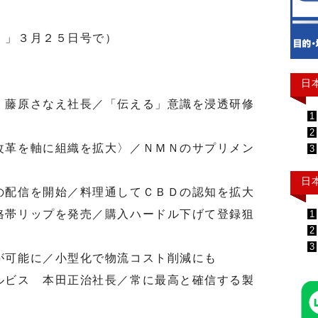
」」３月２５日号で）
日
 藤原さなえ社長／「伝える」意識を浸透研修
1
2
改革を軸に組織を拡大〉／ＮＭＮのサプリメン
3
日
の配信を開始／料理通してＣＢＤの認知を拡大
格帯リップを発売／購入ハードル下げて登録狙
1
2
3
が可能に／小型化で物流コスト削減にも
ルビス 本田正治社長／常に最高と確信する製