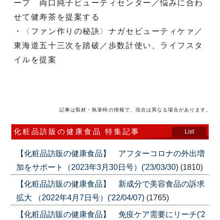
ープ 両口純子ビューティセンター／悩みに合わ
せて健寿茶を提案する
・〈ファン作りの秘訣〉ナガセビューティケァ／
東海道五十三次を踏破／歩数計使い、ライフスタ
イルを提案
記事は取材・執筆時の情報で、現在は異なる場合があります。
化粧品訪販の健康食品 特集記事
List
【化粧品訪販の健康食品】 アフターコロナの外出増
加をサポート（2023年3月30日号）('23/03/30)
(1810)
【化粧品訪販の健康食品】 新成分で美容食品の訴求
拡大 （2022年4月7日号）('22/04/07)
(1765)
【化粧品訪販の健康食品】 免疫ケア需要にリーチ('2