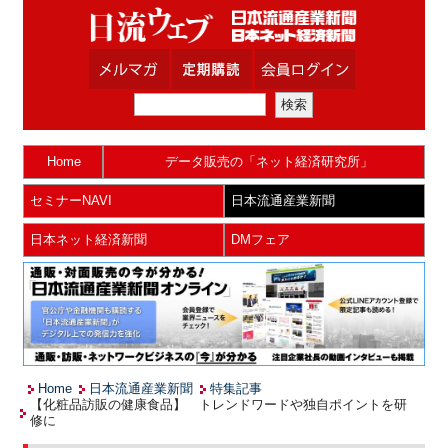
Home
データ販売の「ネット経済研究所」
セミナーNAVI
日本流通産業新聞
日本ネット経済新聞
DMフェア
Home
日本流通産業新聞
特集記事
【化粧品訪販の健康食品】 トレンドワードや独自ポイントを研
修に