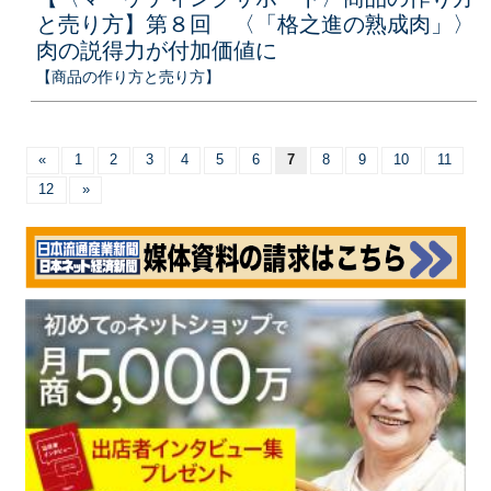
と売り方】第８回 〈「格之進の熟成肉」〉
肉の説得力が付加価値に
【商品の作り方と売り方】
«
1
2
3
4
5
6
7
8
9
10
11
12
»