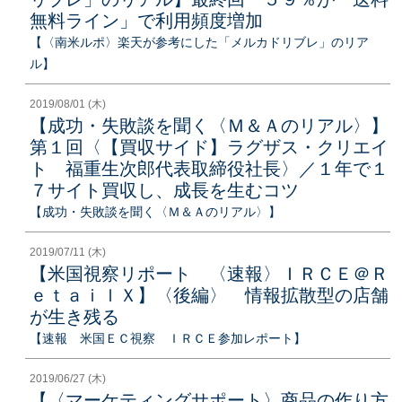
無料ライン」で利用頻度増加
【〈南米ルポ〉楽天が参考にした「メルカドリブレ」のリア
ル】
2019/08/01 (木)
【成功・失敗談を聞く〈Ｍ＆Ａのリアル〉】
第１回〈【買収サイド】ラグザス・クリエイ
ト 福重生次郎代表取締役社長〉／１年で１
７サイト買収し、成長を生むコツ
【成功・失敗談を聞く〈Ｍ＆Ａのリアル〉】
2019/07/11 (木)
【米国視察リポート 〈速報〉ＩＲＣＥ＠Ｒ
ｅｔａｉｌＸ】〈後編〉 情報拡散型の店舗
が生き残る
【速報 米国ＥＣ視察 ＩＲＣＥ参加レポート】
2019/06/27 (木)
【〈マーケティングサポート〉商品の作り方