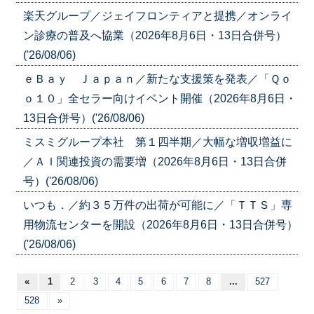
楽天グループ／ジェイフロンティアと提携／オンライ
ン診療の普及へ協業（2026年8月6日・13日合併号）
('26/08/06)
ｅＢａｙ Ｊａｐａｎ／新たな支援策を発表／「Ｑｏ
ｏ１０」全セラー向けイベント開催（2026年8月6日・
13日合併号）('26/08/06)
ミスミグループ本社 第１四半期／大幅な増収増益に
／ＡＩ関連投資の需要増（2026年8月6日・13日合併
号）('26/08/06)
いつも．／約３５万件の出荷が可能に／「ＴＴＳ」専
用物流センターを開設（2026年8月6日・13日合併号）
('26/08/06)
«
1
2
3
4
5
6
7
8
...
527
528
»