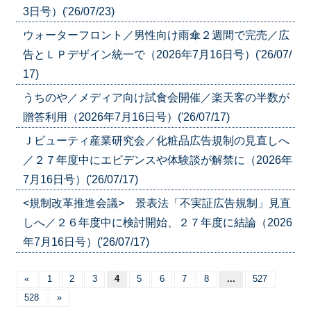
3日号）('26/07/23)
ウォーターフロント／男性向け雨傘２週間で完売／広
告とＬＰデザイン統一で（2026年7月16日号）('26/07/
17)
うちのや／メディア向け試食会開催／楽天客の半数が
贈答利用（2026年7月16日号）('26/07/17)
Ｊビューティ産業研究会／化粧品広告規制の見直しへ
／２７年度中にエビデンスや体験談が解禁に（2026年
7月16日号）('26/07/17)
<規制改革推進会議> 景表法「不実証広告規制」見直
しへ／２６年度中に検討開始、２７年度に結論（2026
年7月16日号）('26/07/17)
«
1
2
3
4
5
6
7
8
...
527
528
»