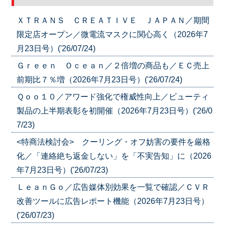
ＸＴＲＡＮＳ ＣＲＥＡＴＩＶＥ ＪＡＰＡＮ／期間
限定店オープン／微電流マスクに関心高く（2026年7
月23日号）('26/07/24)
Ｇｒｅｅｎ Ｏｃｅａｎ／２倍増の商品も／ＥＣ売上
前期比７％増（2026年7月23日号）('26/07/24)
Ｑｏｏ１０／アワード強化で権威性向上／ビューティ
製品の上半期表彰を初開催（2026年7月23日号）('26/0
7/23)
<特商法検討会> クーリング・オフ妨害の要件を厳格
化／「連絡絶ち返金しない」を「不実告知」に（2026
年7月23日号）('26/07/23)
ＬｅａｎＧｏ／広告媒体別効果を一覧で確認／ＣＶＲ
改善ツールに広告レポート機能（2026年7月23日号）
('26/07/23)