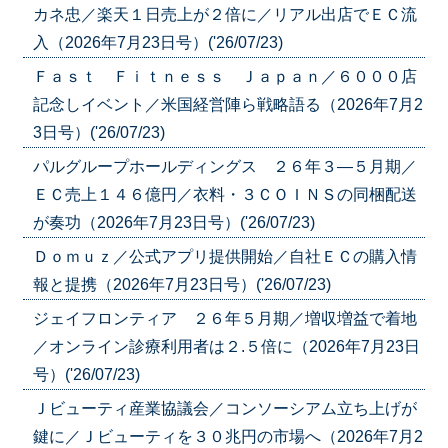
カネ忠／楽天１日売上が２倍に／リアル出店でＥＣ流
入（2026年7月23日号）('26/07/23)
Ｆａｓｔ Ｆｉｔｎｅｓｓ Ｊａｐａｎ／６０００店
記念しイベント／米国経営陣ら戦略語る（2026年7月2
3日号）('26/07/23)
パルグループホールディングス ２６年３―５月期／
ＥＣ売上１４６億円／衣料・３ＣＯＩＮＳの同梱配送
が奏功（2026年7月23日号）('26/07/23)
Ｄｏｍｕｚ／公式アプリ提供開始／自社ＥＣの購入情
報と提携（2026年7月23日号）('26/07/23)
ジェイフロンティア ２６年５月期／増収増益で着地
／オンライン診療利用者は２.５倍に（2026年7月23日
号）('26/07/23)
Ｊビューティ産業協議会／コンソーシアム立ち上げが
鍵に／Ｊビューティを３０兆円の市場へ（2026年7月2