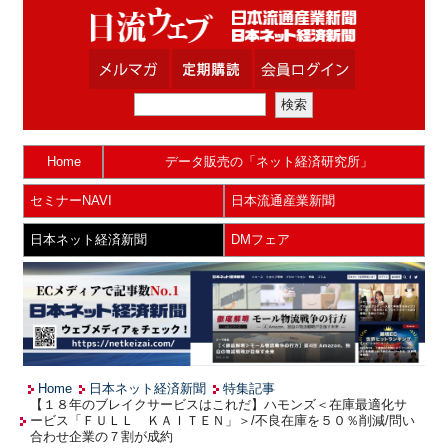
Home
データ販売の「ネット経済研究所」
セミナーNAVI
日本流通産業新聞
日本ネット経済新聞
DMフェア
Home
日本ネット経済新聞
特集記事
【１８年のブレイクサービスはこれだ】ハモンズ＜在庫最適化サ
ービス「ＦＵＬＬ ＫＡＩＴＥＮ」＞/不良在庫を５０％削減/問い
合わせ企業の７割が成約