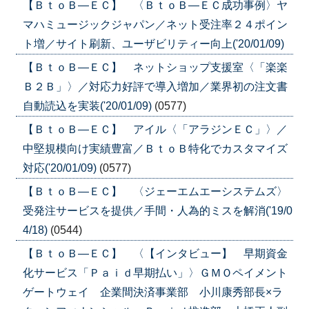
【ＢｔｏＢ―ＥＣ】 〈ＢｔｏＢ―ＥＣ成功事例〉ヤ
マハミュージックジャパン／ネット受注率２４ポイン
ト増／サイト刷新、ユーザビリティー向上('20/01/09)
【ＢｔｏＢ―ＥＣ】 ネットショップ支援室〈「楽楽
Ｂ２Ｂ」〉／対応力好評で導入増加／業界初の注文書
自動読込を実装('20/01/09)
(0577)
【ＢｔｏＢ―ＥＣ】 アイル〈「アラジンＥＣ」〉／
中堅規模向け実績豊富／ＢｔｏＢ特化でカスタマイズ
対応('20/01/09)
(0577)
【ＢｔｏＢ―ＥＣ】 〈ジェーエムエーシステムズ〉
受発注サービスを提供／手間・人為的ミスを解消('19/0
4/18)
(0544)
【ＢｔｏＢ―ＥＣ】 〈【インタビュー】 早期資金
化サービス「Ｐａｉｄ早期払い」〉ＧＭＯペイメント
ゲートウェイ 企業間決済事業部 小川康秀部長×ラ