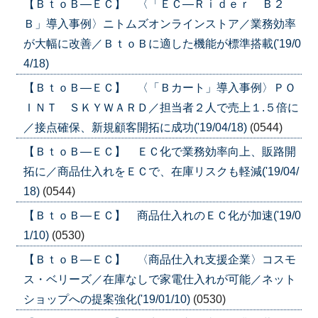
【ＢｔｏＢ―ＥＣ】 〈「ＥＣ―Ｒｉｄｅｒ Ｂ２
Ｂ」導入事例〉ニトムズオンラインストア／業務効率
が大幅に改善／ＢｔｏＢに適した機能が標準搭載('19/0
4/18)
【ＢｔｏＢ―ＥＣ】 〈「Ｂカート」導入事例〉ＰＯ
ＩＮＴ ＳＫＹＷＡＲＤ／担当者２人で売上１.５倍に
／接点確保、新規顧客開拓に成功('19/04/18)
(0544)
【ＢｔｏＢ―ＥＣ】 ＥＣ化で業務効率向上、販路開
拓に／商品仕入れをＥＣで、在庫リスクも軽減('19/04/
18)
(0544)
【ＢｔｏＢ―ＥＣ】 商品仕入れのＥＣ化が加速('19/0
1/10)
(0530)
【ＢｔｏＢ—ＥＣ】 〈商品仕入れ支援企業〉コスモ
ス・ベリーズ／在庫なしで家電仕入れが可能／ネット
ショップへの提案強化('19/01/10)
(0530)