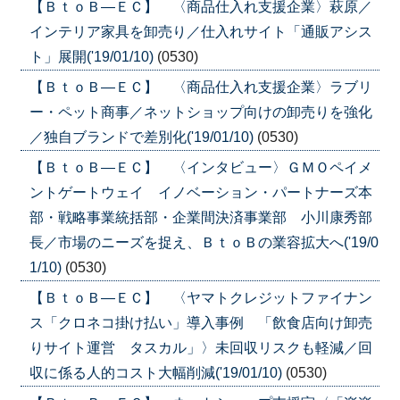
【ＢｔｏＢ—ＥＣ】 〈商品仕入れ支援企業〉萩原／
インテリア家具を卸売り／仕入れサイト「通販アシス
ト」展開('19/01/10)
(0530)
【ＢｔｏＢ—ＥＣ】 〈商品仕入れ支援企業〉ラブリ
ー・ペット商事／ネットショップ向けの卸売りを強化
／独自ブランドで差別化('19/01/10)
(0530)
【ＢｔｏＢ—ＥＣ】 〈インタビュー〉ＧＭＯペイメ
ントゲートウェイ イノベーション・パートナーズ本
部・戦略事業統括部・企業間決済事業部 小川康秀部
長／市場のニーズを捉え、ＢｔｏＢの業容拡大へ('19/0
1/10)
(0530)
【ＢｔｏＢ—ＥＣ】 〈ヤマトクレジットファイナン
ス「クロネコ掛け払い」導入事例 「飲食店向け卸売
りサイト運営 タスカル」〉未回収リスクも軽減／回
収に係る人的コスト大幅削減('19/01/10)
(0530)