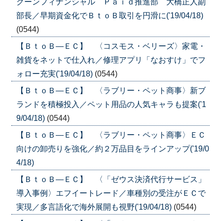
クーンフィナンシャル Ｐａｉｄ推進部 大橋正人副
部長／早期資金化でＢｔｏＢ取引を円滑に('19/04/18)
(0544)
【ＢｔｏＢ―ＥＣ】 〈コスモス・ベリーズ〉家電・
雑貨をネットで仕入れ／修理アプリ「なおすけ」でフ
ォロー充実('19/04/18)
(0544)
【ＢｔｏＢ―ＥＣ】 〈ラブリー・ペット商事〉新ブ
ランドを積極投入／ペット用品の人気キャラも提案('1
9/04/18)
(0544)
【ＢｔｏＢ―ＥＣ】 〈ラブリー・ペット商事〉ＥＣ
向けの卸売りを強化／約２万品目をラインアップ('19/0
4/18)
【ＢｔｏＢ―ＥＣ】 〈「ゼウス決済代行サービス」
導入事例〉エフイートレード／車種別の受注がＥＣで
実現／多言語化で海外展開も視野('19/04/18)
(0544)