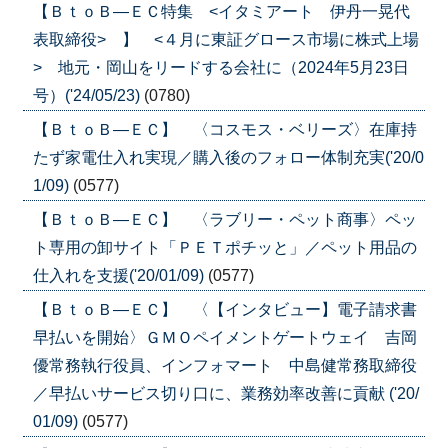
【ＢｔｏＢ―ＥＣ特集 <イタミアート 伊丹一晃代
表取締役> 】 <４月に東証グロース市場に株式上場
> 地元・岡山をリードする会社に（2024年5月23日
号）('24/05/23)
(0780)
【ＢｔｏＢ―ＥＣ】 〈コスモス・ベリーズ〉在庫持
たず家電仕入れ実現／購入後のフォロー体制充実('20/0
1/09)
(0577)
【ＢｔｏＢ―ＥＣ】 〈ラブリー・ペット商事〉ペッ
ト専用の卸サイト「ＰＥＴポチッと」／ペット用品の
仕入れを支援('20/01/09)
(0577)
【ＢｔｏＢ―ＥＣ】 〈【インタビュー】電子請求書
早払いを開始〉ＧＭＯペイメントゲートウェイ 吉岡
優常務執行役員、インフォマート 中島健常務取締役
／早払いサービス切り口に、業務効率改善に貢献 ('20/
01/09)
(0577)