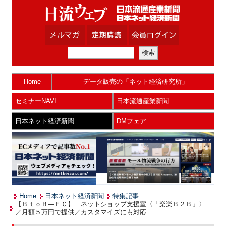
Home
データ販売の「ネット経済研究所」
セミナーNAVI
日本流通産業新聞
日本ネット経済新聞
DMフェア
Home
日本ネット経済新聞
特集記事
【ＢｔｏＢ—ＥＣ】 ネットショップ支援室〈「楽楽Ｂ２Ｂ」〉
／月額５万円で提供／カスタマイズにも対応