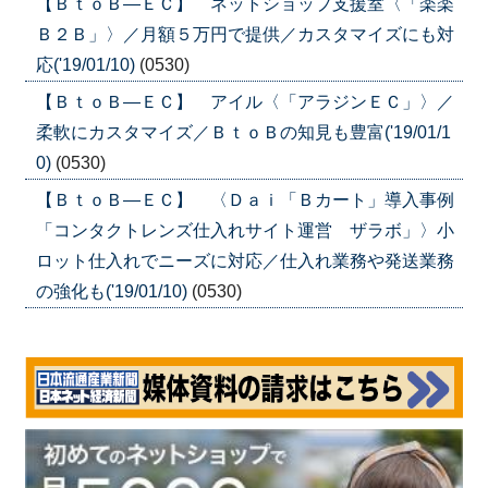
【ＢｔｏＢ—ＥＣ】 ネットショップ支援室〈「楽楽
Ｂ２Ｂ」〉／月額５万円で提供／カスタマイズにも対
応('19/01/10)
(0530)
【ＢｔｏＢ—ＥＣ】 アイル〈「アラジンＥＣ」〉／
柔軟にカスタマイズ／ＢｔｏＢの知見も豊富('19/01/1
0)
(0530)
【ＢｔｏＢ—ＥＣ】 〈Ｄａｉ「Ｂカート」導入事例
「コンタクトレンズ仕入れサイト運営 ザラボ」〉小
ロット仕入れでニーズに対応／仕入れ業務や発送業務
の強化も('19/01/10)
(0530)