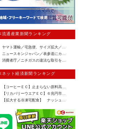
本流通産業新聞ランキング
ヤマト運輸／宅急便、サイズ拡大／…
ニュースキンジャパン／表参道にカ…
消費者庁／ニチガスの違法な取引を…
本ネット経済新聞ランキング
【コーヒーＥＣ】止まらない原料高…
【リカバリーウエアＥＣ】６兆円市…
【拡大する冷凍宅配食】 ナッシュ…